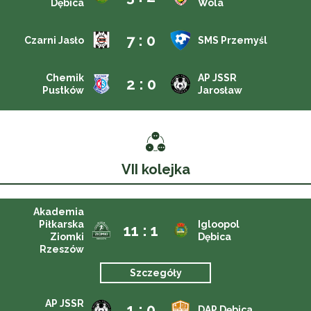
Dębica
Wola
7 : 0
Czarni Jasło
SMS Przemyśl
Chemik
AP JSSR
2 : 0
Pustków
Jarosław
VII kolejka
Akademia
Piłkarska
Igloopol
11 : 1
Ziomki
Dębica
Rzeszów
Szczegóły
AP JSSR
1 : 0
DAP Dębica