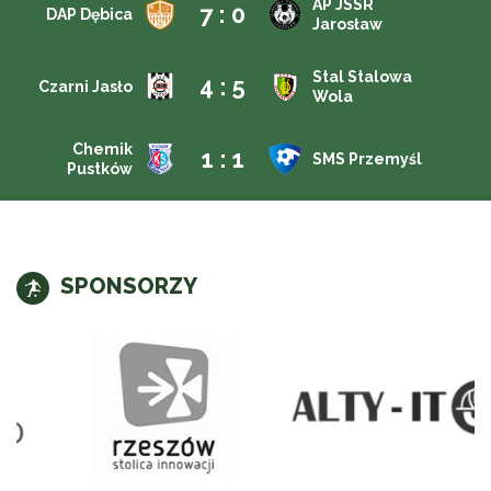
AP JSSR
7 : 0
DAP Dębica
Jarosław
Stal Stalowa
4 : 5
Czarni Jasło
Wola
Chemik
1 : 1
SMS Przemyśl
Pustków
SPONSORZY