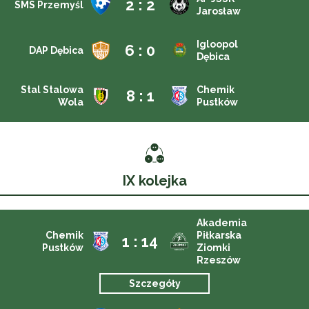
2 : 2
SMS Przemyśl
Jarosław
Igloopol
6 : 0
DAP Dębica
Dębica
Stal Stalowa
Chemik
8 : 1
Wola
Pustków
IX kolejka
Akademia
Chemik
Piłkarska
1 : 14
Pustków
Ziomki
Rzeszów
Szczegóły