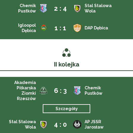
Chemik
Stal Stalowa
2 : 4
Pustków
Wola
Igloopol
1 : 1
DAP Dębica
Dębica
II kolejka
Akademia
Piłkarska
Chemik
6 : 3
Ziomki
Pustków
Rzeszów
Szczegóły
Stal Stalowa
AP JSSR
4 : 0
Wola
Jarosław