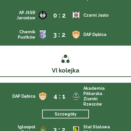
AP JSSR
0 : 2
Czarni Jasło
Jarosław
Chemik
3 : 2
DAP Dębica
Pustków
VI kolejka
Akademia
Piłkarska
4 : 1
DAP Dębica
Ziomki
Rzeszów
Szczegóły
Igloopol
Stal Stalowa
3 : 2