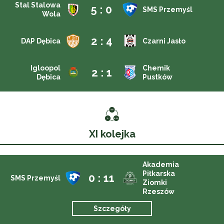
Stal Stalowa
5 : 0
SMS Przemyśl
Wola
2 : 4
DAP Dębica
Czarni Jasło
Igloopol
Chemik
2 : 1
Dębica
Pustków
XI kolejka
Akademia
Piłkarska
0 : 11
SMS Przemyśl
Ziomki
Rzeszów
Szczegóły