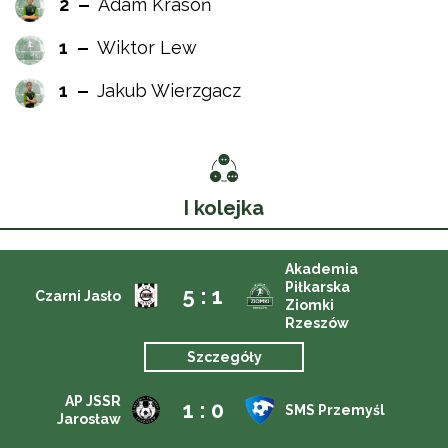
2
Adam Krasoń
1
Wiktor Lew
1
Jakub Wierzgacz
I kolejka
Akademia
Piłkarska
5 : 1
Czarni Jasło
Ziomki
Rzeszów
Szczegóły
AP JSSR
1 : 0
SMS Przemyśl
Jarosław