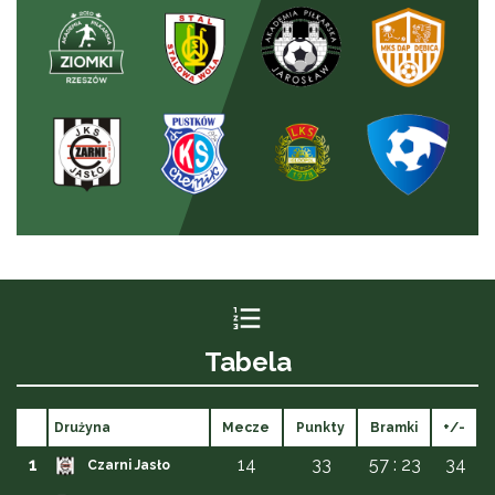
Tabela
Drużyna
Mecze
Punkty
Bramki
+/-
1
14
33
57 : 23
34
Czarni Jasło