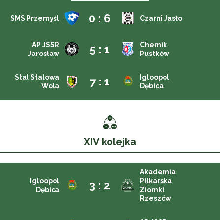
0 : 6
SMS Przemyśl
Czarni Jasło
AP JSSR
Chemik
5 : 1
Jarosław
Pustków
Stal Stalowa
Igloopol
7 : 1
Wola
Dębica
XIV kolejka
Akademia
Igloopol
Piłkarska
3 : 2
Dębica
Ziomki
Rzeszów