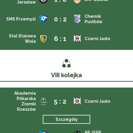
Jarosław
Chemik
0 : 2
SMS Przemyśl
Pustków
Stal Stalowa
6 : 1
Czarni Jasło
Wola
VIII kolejka
Akademia
Piłkarska
5 : 2
Czarni Jasło
Ziomki
Rzeszów
Szczegóły
AP JSSR