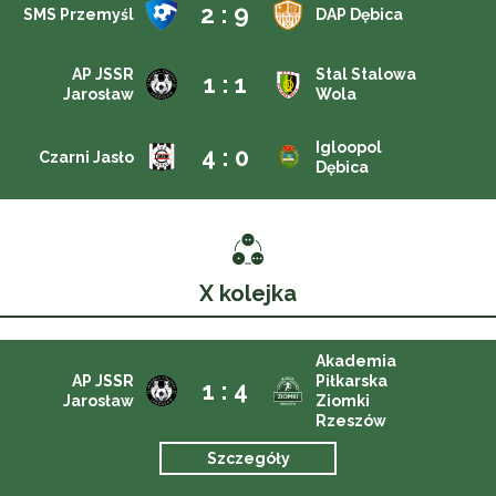
2 : 9
SMS Przemyśl
DAP Dębica
AP JSSR
Stal Stalowa
1 : 1
Jarosław
Wola
Igloopol
4 : 0
Czarni Jasło
Dębica
X kolejka
Akademia
AP JSSR
Piłkarska
1 : 4
Jarosław
Ziomki
Rzeszów
Szczegóły