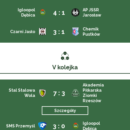
Igloopol
AP JSSR
4 : 1
Dębica
Jarosław
Chemik
3 : 1
Czarni Jasło
Pustków
V kolejka
Akademia
Stal Stalowa
Piłkarska
7 : 3
Wola
Ziomki
Rzeszów
Szczegóły
Igloopol
3 : 0
SMS Przemyśl
Dębica