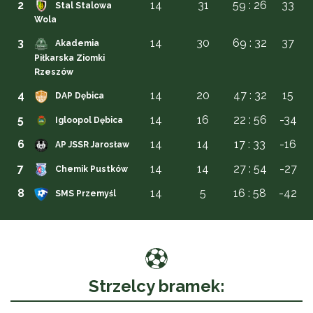
2
14
31
59 : 26
33
Stal Stalowa
Wola
3
14
30
69 : 32
37
Akademia
Piłkarska Ziomki
Rzeszów
4
14
20
47 : 32
15
DAP Dębica
5
14
16
22 : 56
-34
Igloopol Dębica
6
14
14
17 : 33
-16
AP JSSR Jarosław
7
14
14
27 : 54
-27
Chemik Pustków
8
14
5
16 : 58
-42
SMS Przemyśl
Strzelcy bramek: