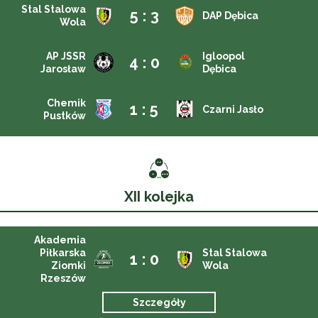
Stal Stalowa
5 : 3
DAP Dębica
Wola
AP JSSR
Igloopol
4 : 0
Jarosław
Dębica
Chemik
1 : 5
Czarni Jasło
Pustków
XII kolejka
Akademia
Piłkarska
Stal Stalowa
1 : 0
Ziomki
Wola
Rzeszów
Szczegóły