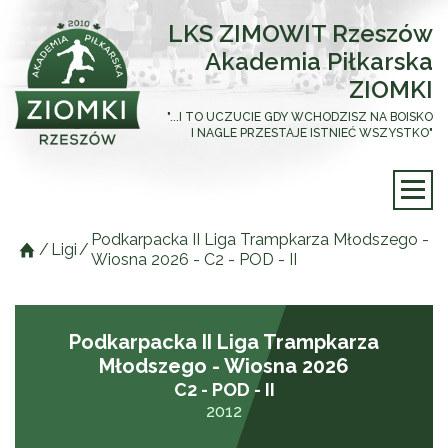
LKS ZIMOWIT Rzeszów
Akademia Piłkarska
ZIOMKI
"...I TO UCZUCIE GDY WCHODZISZ NA BOISKO
I NAGLE PRZESTAJE ISTNIEĆ WSZYSTKO"
Podkarpacka II Liga Trampkarza Młodszego -
/
Ligi
/
Wiosna 2026 - C2 - POD - II
Podkarpacka II Liga Trampkarza
Młodszego - Wiosna 2026
C2 - POD - II
2012