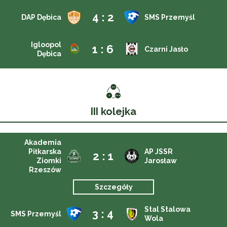
4 : 2
DAP Dębica
SMS Przemyśl
Igloopol
1 : 6
Czarni Jasło
Dębica
III kolejka
Akademia
Piłkarska
AP JSSR
2 : 1
Ziomki
Jarosław
Rzeszów
Szczegóły
Stal Stalowa
3 : 4
SMS Przemyśl
Wola