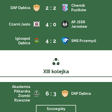
Chemik
2 : 2
DAP Dębica
Pustków
AP JSSR
4 : 0
Czarni Jasło
Jarosław
Igloopol
4 : 2
SMS Przemyśl
Dębica
XIII kolejka
Akademia
Piłkarska
6 : 3
DAP Dębica
Ziomki
Rzeszów
Szczegóły