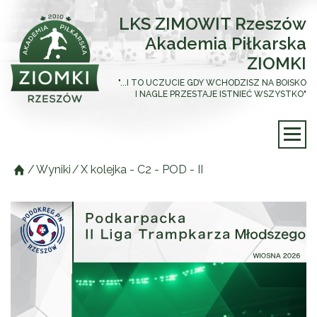
LKS ZIMOWIT Rzeszów
Akademia Piłkarska
ZIOMKI
"...I TO UCZUCIE GDY WCHODZISZ NA BOISKO
I NAGLE PRZESTAJE ISTNIEĆ WSZYSTKO"
/
Wyniki
/
X kolejka - C2 - POD - II