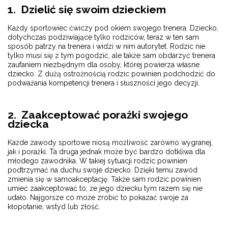
1. Dzielić się swoim dzieckiem
Każdy sportowiec ćwiczy pod okiem swojego trenera. Dziecko,
dotychczas podziwiające tylko rodziców, teraz w ten sam
sposób patrzy na trenera i widzi w nim autorytet. Rodzic nie
tylko musi się z tym pogodzić, ale także sam obdarzyć trenera
zaufaniem niezbędnym dla osoby, której powierza własne
dziecko. Z dużą ostrożnością rodzic powinien podchodzić do
podważania kompetencji trenera i słuszności jego decyzji.
2. Zaakceptować porażki swojego
dziecka
Każde zawody sportowe niosą możliwość zarówno wygranej,
jak i porażki. Ta druga jednak może być bardzo dotkliwa dla
młodego zawodnika. W takiej sytuacji rodzic powinien
podtrzymać na duchu swoje dziecko. Dzięki temu zawód
zmienia się w samoakceptację. Także sam rodzic powinien
umieć zaakceptować to, że jego dziecku tym razem się nie
udało. Najgorsze co może zrobić to pokazać swoje za
kłopotanie, wstyd lub złość.