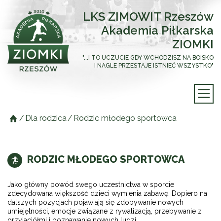
LKS ZIMOWIT Rzeszów
Akademia Piłkarska
ZIOMKI
"...I TO UCZUCIE GDY WCHODZISZ NA BOISKO
I NAGLE PRZESTAJE ISTNIEĆ WSZYSTKO"
/
Dla rodzica
/
Rodzic młodego sportowca
RODZIC MŁODEGO SPORTOWCA
Jako główny powód swego uczestnictwa w sporcie
zdecydowana większość dzieci wymienia zabawę. Dopiero na
dalszych pozycjach pojawiają się zdobywanie nowych
umiejętności, emocje związane z rywalizacją, przebywanie z
przyjaciółmi i poznawanie nowych ludzi.