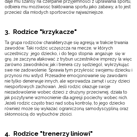
daje mu szansy na czerpanie przyjemności z uprawiania sportu,
odbiera mu możliwość traktowania sportu jako zabawy, a to jest
przecież dla młodych sportowców najważniejsze.
3. Rodzice "krzykacze"
Ta grupa rodziców charakteryzuje się agresją w trakcie trwania
zawodów. Taki rodzic uczęszcza na mecze, w których
uczestniczy jego dziecko, i do tego stopnia angażuje się w
grę, że zaczyna atakować z trybun uczestników imprezy (a więc
zarówno zawodników, jak i trenera czy sędziego), wykrzykując
swe nie zadowolenie. Sprawia tym przykrość swojemu dziecku i
przynosi mu wstyd. Przesadne emocjonowanie się zawodami
nie tylko denerwuje innych, ale wprowadza zamęt i uczy dzieci
niesportowych zachowań. Jeśli rodzic okazuje swoje
niezadowolenie wobec dzieci z drużyny przeciwnej, działa to
jak pozytywne wzmocnienie dla agresji pociechy wobec nich.
Jeżeli rodzic często traci nad sobą kontrolę, to jego dziecko
również może się wykazać ograniczoną samodyscypliną oraz
skłonnością do wybuchów złości.
4. Rodzice "trenerzy liniowi"