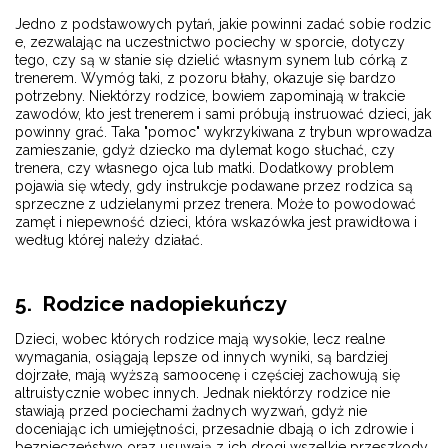
Jedno z podstawowych pytań, jakie powinni zadać sobie rodzic
e, zezwalając na uczestnictwo pociechy w sporcie, dotyczy
tego, czy są w stanie się dzielić własnym synem lub córką z
trenerem. Wymóg taki, z pozoru błahy, okazuje się bardzo
potrzebny. Niektórzy rodzice, bowiem zapominają w trakcie
zawodów, kto jest trenerem i sami próbują instruować dzieci, jak
powinny grać. Taka "pomoc" wykrzykiwana z trybun wprowadza
zamieszanie, gdyż dziecko ma dylemat kogo słuchać, czy
trenera, czy własnego ojca lub matki. Dodatkowy problem
pojawia się wtedy, gdy instrukcje podawane przez rodzica są
sprzeczne z udzielanymi przez trenera. Może to powodować
zamęt i niepewność dzieci, która wskazówka jest prawidłowa i
według której należy działać.
5. Rodzice nadopiekuńczy
Dzieci, wobec których rodzice mają wysokie, lecz realne
wymagania, osiągają lepsze od innych wyniki, są bardziej
dojrzałe, mają wyższą samoocenę i częściej zachowują się
altruistycznie wobec innych. Jednak niektórzy rodzice nie
stawiają przed pociechami żadnych wyzwań, gdyż nie
doceniając ich umiejętności, przesadnie dbają o ich zdrowie i
bezpieczeństwo oraz usuwają z ich drogi wszelkie przeszkody