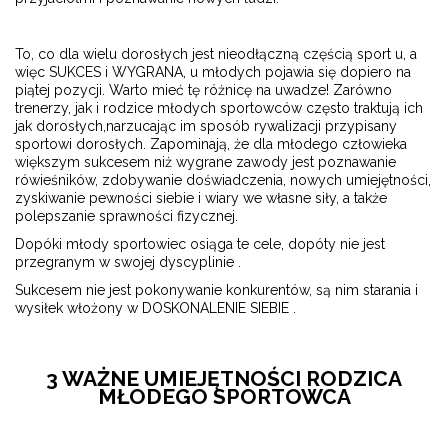
To, co dla wielu dorosłych jest nieodłączną częścią sport u, a
więc SUKCES i WYGRANA, u młodych pojawia się dopiero na
piątej pozycji. Warto mieć tę różnicę na uwadze! Zarówno
trenerzy, jak i rodzice młodych sportowców często traktują ich
jak dorosłych,narzucając im sposób rywalizacji przypisany
sportowi dorosłych. Zapominają, że dla młodego człowieka
większym sukcesem niż wygrane zawody jest poznawanie
rówieśników, zdobywanie doświadczenia, nowych umiejętności,
zyskiwanie pewności siebie i wiary we własne siły, a także
polepszanie sprawności fizycznej.
Dopóki młody sportowiec osiąga te cele, dopóty nie jest
przegranym w swojej dyscyplinie .
Sukcesem nie jest pokonywanie konkurentów, są nim starania i
wysiłek włożony w DOSKONALENIE SIEBIE .
3 WAŻNE UMIEJĘTNOŚCI RODZICA
MŁODEGO SPORTOWCA