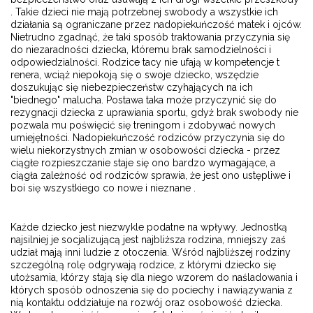
. Takie dzieci nie mają potrzebnej swobody a wszystkie ich
działania są ograniczane przez nadopiekuńczość matek i ojców.
Nietrudno zgadnąć, że taki sposób traktowania przyczynia się
do niezaradności dziecka, któremu brak samodzielności i
odpowiedzialności. Rodzice tacy nie ufają w kompetencje t
renera, wciąż niepokoją się o swoje dziecko, wszędzie
doszukując się niebezpieczeństw czyhających na ich
"biednego" malucha. Postawa taka może przyczynić się do
rezygnacji dziecka z uprawiania sportu, gdyż brak swobody nie
pozwala mu poświęcić się treningom i zdobywać nowych
umiejętności. Nadopiekuńczość rodziców przyczynia się do
wielu niekorzystnych zmian w osobowości dziecka - przez
ciągłe rozpieszczanie staje się ono bardzo wymagające, a
ciągła zależność od rodziców sprawia, że jest ono ustępliwe i
boi się wszystkiego co nowe i nieznane .
Każde dziecko jest niezwykle podatne na wpływy. Jednostką
najsilniej je socjalizującą jest najbliższa rodzina, mniejszy zaś
udział mają inni ludzie z otoczenia. Wśród najbliższej rodziny
szczególną rolę odgrywają rodzice, z którymi dziecko się
utożsamia, którzy stają się dla niego wzorem do naśladowania i
których sposób odnoszenia się do pociechy i nawiązywania z
nią kontaktu oddziałuje na rozwój oraz osobowość dziecka.