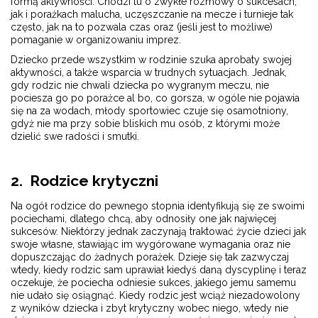
formą aktywności. Chodzi tu o zwykłe rozmowy o sukcesach,
jak i porażkach malucha, uczęszczanie na mecze i turnieje tak
często, jak na to pozwala czas oraz (jeśli jest to możliwe)
pomaganie w organizowaniu imprez.
Dziecko przede wszystkim w rodzinie szuka aprobaty swojej
aktywności, a także wsparcia w trudnych sytuacjach. Jednak,
gdy rodzic nie chwali dziecka po wygranym meczu, nie
pociesza go po porażce al bo, co gorsza, w ogóle nie pojawia
się na za wodach, młody sportowiec czuje się osamotniony,
gdyż nie ma przy sobie bliskich mu osób, z którymi może
dzielić swe radości i smutki.
2. Rodzice krytyczni
Na ogół rodzice do pewnego stopnia identyfikują się ze swoimi
pociechami, dlatego chcą, aby odnosiły one jak najwięcej
sukcesów. Niektórzy jednak zaczynają traktować życie dzieci jak
swoje własne, stawiając im wygórowane wymagania oraz nie
dopuszczając do żadnych porażek. Dzieje się tak zazwyczaj
wtedy, kiedy rodzic sam uprawiał kiedyś daną dyscyplinę i teraz
oczekuje, że pociecha odniesie sukces, jakiego jemu samemu
nie udało się osiągnąć. Kiedy rodzic jest wciąż niezadowolony
z wyników dziecka i zbyt krytyczny wobec niego, wtedy nie