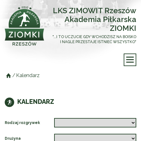
LKS ZIMOWIT Rzeszów
Akademia Piłkarska
ZIOMKI
"...I TO UCZUCIE GDY WCHODZISZ NA BOISKO
I NAGLE PRZESTAJE ISTNIEĆ WSZYSTKO"
/
Kalendarz
KALENDARZ
Rodzaj rozgrywek
Drużyna