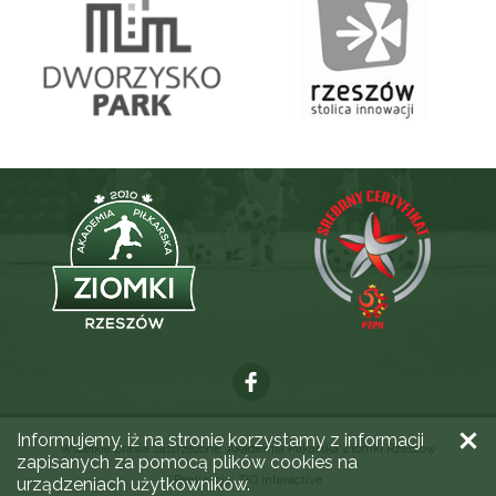
Informujemy, iż na stronie korzystamy z informacji
Wszelkie prawa zastrzeżone. Akademia Piłkarska Ziomki Rzeszów
zapisanych za pomocą plików cookies na
Realizacja:
TiO Interactive
urządzeniach użytkowników.