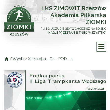
LKS ZIMOWIT Rzeszów
Akademia Piłkarska
ZIOMKI
"...I TO UCZUCIE GDY WCHODZISZ NA BOISKO
I NAGLE PRZESTAJE ISTNIEĆ WSZYSTKO"
/
Wyniki
/
XII kolejka - C2 - POD - II