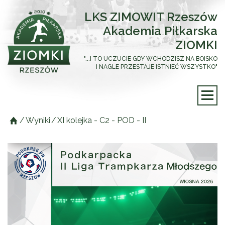
LKS ZIMOWIT Rzeszów
Akademia Piłkarska
ZIOMKI
"...I TO UCZUCIE GDY WCHODZISZ NA BOISKO
I NAGLE PRZESTAJE ISTNIEĆ WSZYSTKO"
/
Wyniki
/
XI kolejka - C2 - POD - II