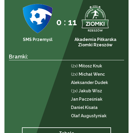
0 : 11
SMS Przemyśl
Akademia Piłkarska
Ziomki Rzeszów
Bramki:
(2x)
Miłosz Kruk
(2x)
Michał Wenc
Aleksander Dudek
(3x)
Jakub Wisz
Jan Pacześniak
Daniel Kisała
Olaf Augustyniak