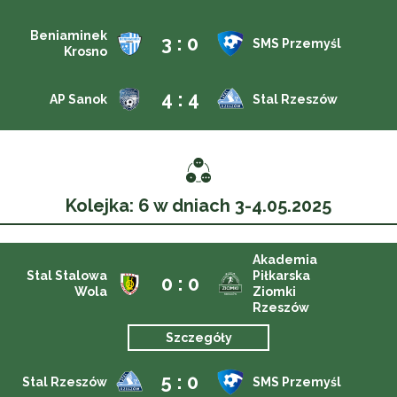
Beniaminek
3 : 0
SMS Przemyśl
Krosno
4 : 4
AP Sanok
Stal Rzeszów
Kolejka: 6 w dniach 3-4.05.2025
Akademia
Stal Stalowa
Piłkarska
0 : 0
Wola
Ziomki
Rzeszów
Szczegóły
5 : 0
Stal Rzeszów
SMS Przemyśl