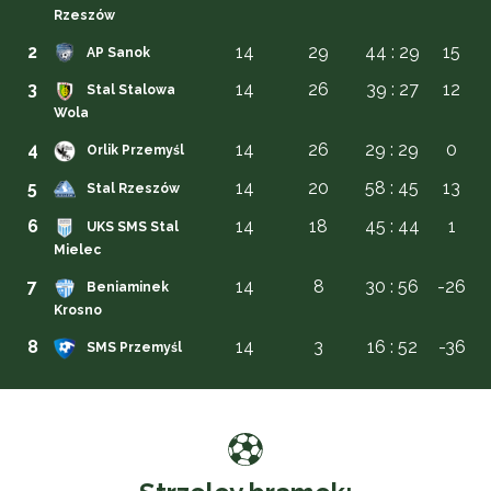
Rzeszów
2
14
29
44 : 29
15
AP Sanok
3
14
26
39 : 27
12
Stal Stalowa
Wola
4
14
26
29 : 29
0
Orlik Przemyśl
5
14
20
58 : 45
13
Stal Rzeszów
6
14
18
45 : 44
1
UKS SMS Stal
Mielec
7
14
8
30 : 56
-26
Beniaminek
Krosno
8
14
3
16 : 52
-36
SMS Przemyśl