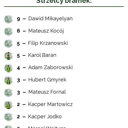
Strzelcy bramek:
9
Dawid Mikayelyan
6
Mateusz Kocój
5
Filip Krzanowski
5
Karol Baran
4
Adam Zaborowski
3
Hubert Gmyrek
3
Mateusz Fornal
2
Kacper Martowicz
2
Kacper Jodko