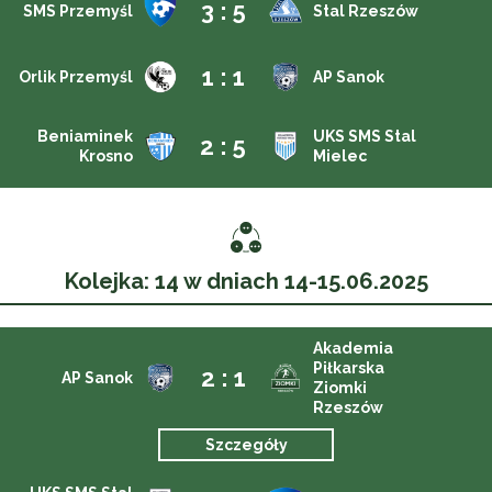
3 : 5
SMS Przemyśl
Stal Rzeszów
1 : 1
Orlik Przemyśl
AP Sanok
Beniaminek
UKS SMS Stal
2 : 5
Krosno
Mielec
Kolejka: 14 w dniach 14-15.06.2025
Akademia
Piłkarska
2 : 1
AP Sanok
Ziomki
Rzeszów
Szczegóły