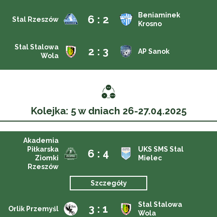
Beniaminek
6 : 2
Stal Rzeszów
Krosno
Stal Stalowa
2 : 3
AP Sanok
Wola
Kolejka: 5 w dniach 26-27.04.2025
Akademia
Piłkarska
UKS SMS Stal
6 : 4
Ziomki
Mielec
Rzeszów
Szczegóły
Stal Stalowa
3 : 1
Orlik Przemyśl
Wola