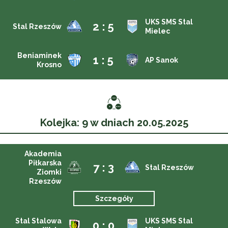
UKS SMS Stal
2 : 5
Stal Rzeszów
Mielec
Beniaminek
1 : 5
AP Sanok
Krosno
Kolejka: 9 w dniach 20.05.2025
Akademia
Piłkarska
7 : 3
Stal Rzeszów
Ziomki
Rzeszów
Szczegóły
Stal Stalowa
UKS SMS Stal
0 : 0