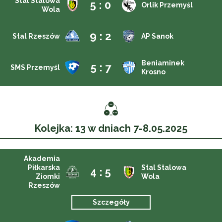
Stal Stalowa
5 : 0
Orlik Przemyśl
Wola
9 : 2
Stal Rzeszów
AP Sanok
Beniaminek
5 : 7
SMS Przemyśl
Krosno
Kolejka: 13 w dniach 7-8.05.2025
Akademia
Piłkarska
Stal Stalowa
4 : 5
Ziomki
Wola
Rzeszów
Szczegóły