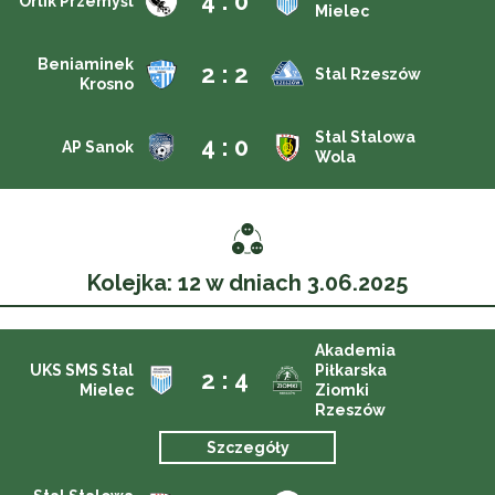
4 : 0
Orlik Przemyśl
Mielec
Beniaminek
2 : 2
Stal Rzeszów
Krosno
Stal Stalowa
4 : 0
AP Sanok
Wola
Kolejka: 12 w dniach 3.06.2025
Akademia
UKS SMS Stal
Piłkarska
2 : 4
Mielec
Ziomki
Rzeszów
Szczegóły