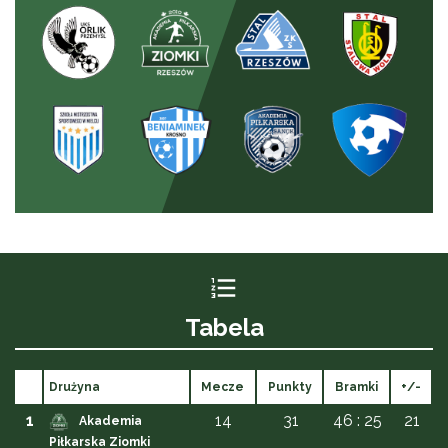
Tabela
Drużyna
Mecze
Punkty
Bramki
+/-
1
14
31
46 : 25
21
Akademia
Piłkarska Ziomki