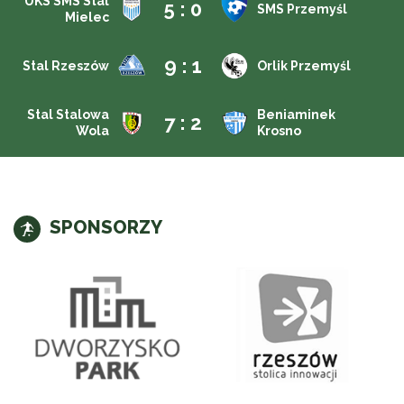
UKS SMS Stal
5 : 0
SMS Przemyśl
Mielec
9 : 1
Stal Rzeszów
Orlik Przemyśl
Stal Stalowa
Beniaminek
7 : 2
Wola
Krosno
SPONSORZY