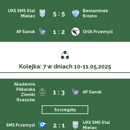
UKS SMS Stal
Beniaminek
5 : 5
Mielec
Krosno
1 : 2
AP Sanok
Orlik Przemyśl
Kolejka: 7 w dniach 10-11.05.2025
Akademia
Piłkarska
1 : 3
AP Sanok
Ziomki
Rzeszów
Szczegóły
UKS SMS Stal
2 : 1
SMS Przemyśl
Mielec