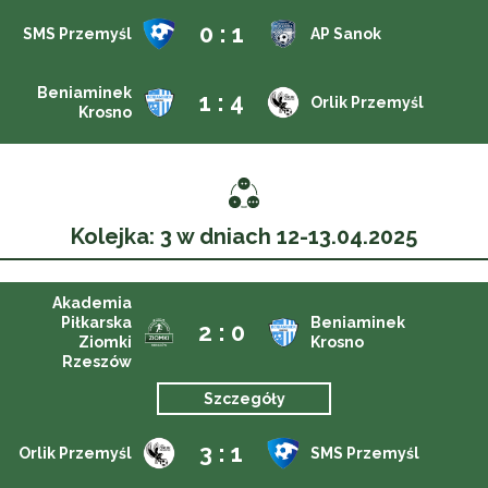
0 : 1
SMS Przemyśl
AP Sanok
Beniaminek
1 : 4
Orlik Przemyśl
Krosno
Kolejka: 3 w dniach 12-13.04.2025
Akademia
Piłkarska
Beniaminek
2 : 0
Ziomki
Krosno
Rzeszów
Szczegóły
3 : 1
Orlik Przemyśl
SMS Przemyśl