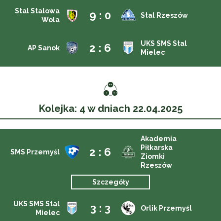
Stal Stalowa
9 : 0
Stal Rzeszów
Wola
UKS SMS Stal
2 : 6
AP Sanok
Mielec
Kolejka: 4 w dniach 22.04.2025
Akademia
Piłkarska
2 : 6
SMS Przemyśl
Ziomki
Rzeszów
Szczegóły
UKS SMS Stal
3 : 3
Orlik Przemyśl
Mielec