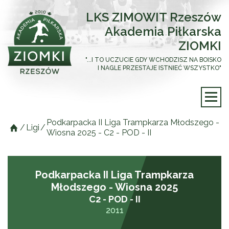
LKS ZIMOWIT Rzeszów
Akademia Piłkarska
ZIOMKI
"...I TO UCZUCIE GDY WCHODZISZ NA BOISKO
I NAGLE PRZESTAJE ISTNIEĆ WSZYSTKO"
Podkarpacka II Liga Trampkarza Młodszego -
/
Ligi
/
Wiosna 2025 - C2 - POD - II
Podkarpacka II Liga Trampkarza
Młodszego - Wiosna 2025
C2 - POD - II
2011