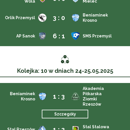
Wola
Mielec
Beniaminek
3 : 0
Orlik Przemyśl
Krosno
6 : 1
AP Sanok
SMS Przemyśl
Kolejka: 10 w dniach 24-25.05.2025
Akademia
Beniaminek
Piłkarska
1 : 3
Krosno
Ziomki
Rzeszów
Szczegóły
Stal Stalowa
1 : 2
Stal Rzeszów