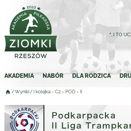
"...I TO
AKADEMIA
NABÓR
DLA RODZICA
DR
/
Wyniki
/
I kolejka - C2 - POD - II
Historia
Rodzic młodego spor
Składki
Regulamin
Ochrona Małoletnich