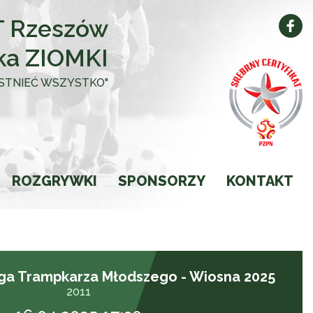
 Rzeszów
ka ZIOMKI
 ISTNIEĆ WSZYSTKO"
ROZGRYWKI
SPONSORZY
KONTAKT
Kalendarz
Wyniki
iga Trampkarza Młodszego - Wiosna 2025
Ligi
2011