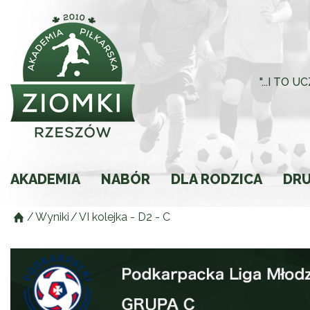
"...I TO
AKADEMIA
NABÓR
DLA RODZICA
DR
/
Wyniki
/
VI kolejka - D2 - C
Historia
Rodzic młodego spor
Składki
Regulamin
Ochrona Małoletnich