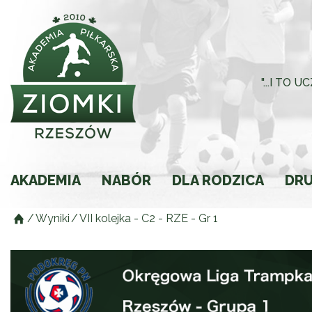
"...I TO
AKADEMIA
NABÓR
DLA RODZICA
DR
/
Wyniki
/
VII kolejka - C2 - RZE - Gr 1
Historia
Rodzic młodego spor
Składki
Regulamin
Ochrona Małoletnich