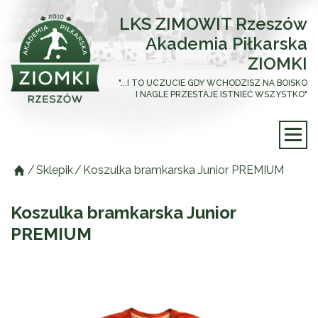
LKS ZIMOWIT Rzeszów
Akademia Piłkarska
ZIOMKI
"...I TO UCZUCIE GDY WCHODZISZ NA BOISKO
I NAGLE PRZESTAJE ISTNIEĆ WSZYSTKO"
/
Sklepik
/
Koszulka bramkarska Junior PREMIUM
Koszulka bramkarska Junior
PREMIUM