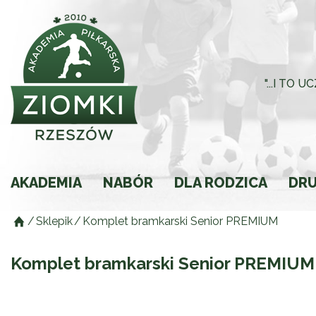
"...I TO
AKADEMIA
NABÓR
DLA RODZICA
DR
/
Sklepik
/
Komplet bramkarski Senior PREMIUM
Historia
Rodzic młodego spor
Składki
Komplet bramkarski Senior PREMIUM
Regulamin
Ochrona Małoletnich