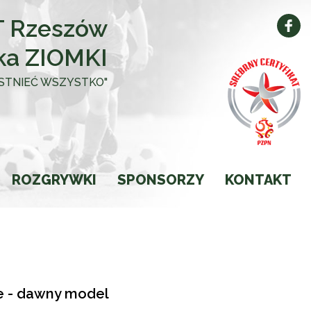
 Rzeszów
ka ZIOMKI
 ISTNIEĆ WSZYSTKO"
ROZGRYWKI
SPONSORZY
KONTAKT
Kalendarz
Wyniki
Ligi
ie - dawny model