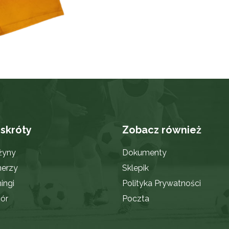
 skróty
Zobacz również
żyny
Dokumenty
nerzy
Sklepik
ingi
Polityka Prywatności
ór
Poczta