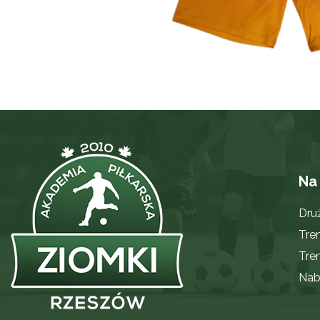
Na
Dru
Tre
Tren
Nab