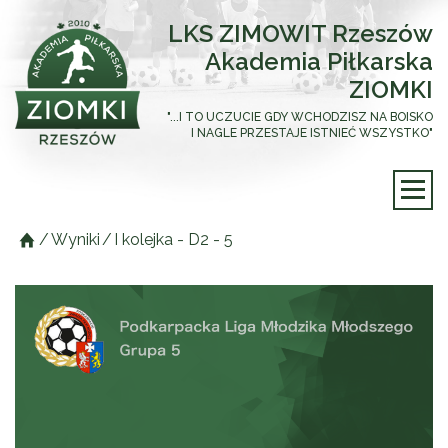
LKS ZIMOWIT Rzeszów
Akademia Piłkarska
ZIOMKI
"...I TO UCZUCIE GDY WCHODZISZ NA BOISKO
I NAGLE PRZESTAJE ISTNIEĆ WSZYSTKO"
/
Wyniki
/
I kolejka - D2 - 5