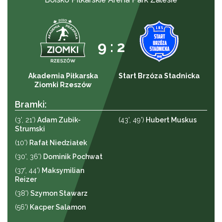
9 : 2
Akademia Piłkarska
Start Brzóza Stadnicka
Ziomki Rzeszów
Bramki:
(3', 21')
Adam Zubik-
(43', 49')
Hubert Muskus
Strumski
(10')
Rafał Niedziałek
(30', 36')
Dominik Pochwat
(37', 44')
Maksymilian
Reizer
(38')
Szymon Stawarz
(56')
Kacper Salamon