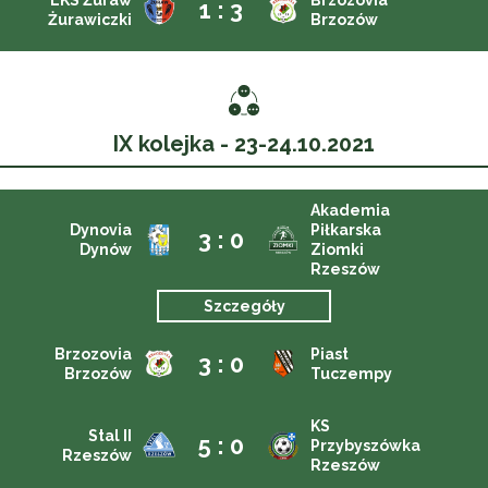
LKS Żuraw
Brzozovia
1 : 3
Żurawiczki
Brzozów
IX kolejka - 23-24.10.2021
Akademia
Dynovia
Piłkarska
3 : 0
Dynów
Ziomki
Rzeszów
Szczegóły
Brzozovia
Piast
3 : 0
Brzozów
Tuczempy
KS
Stal II
5 : 0
Przybyszówka
Rzeszów
Rzeszów