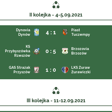
II kolejka - 4-5.09.2021
Dynovia
Piast
4 : 1
Dynów
Tuczempy
KS
Brzozovia
0 : 5
Przybyszówka
Brzozów
Rzeszów
GAS Strażak
LKS Żuraw
1 : 0
Przyszów
Żurawiczki
III kolejka - 11-12.09.2021