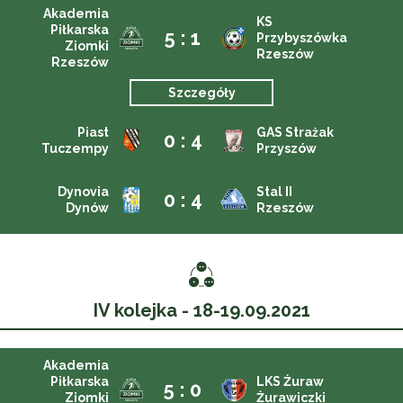
Akademia
KS
Piłkarska
5 : 1
Przybyszówka
Ziomki
Rzeszów
Rzeszów
Szczegóły
Piast
GAS Strażak
0 : 4
Tuczempy
Przyszów
Dynovia
Stal II
0 : 4
Dynów
Rzeszów
IV kolejka - 18-19.09.2021
Akademia
Piłkarska
LKS Żuraw
5 : 0
Ziomki
Żurawiczki