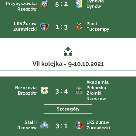
Dynovia
5 : 2
Przybyszówka
Dynów
Rzeszów
LKS Żuraw
Piast
1 : 3
Żurawiczki
Tuczempy
VII kolejka - 9-10.10.2021
Akademia
Brzozovia
Piłkarska
3 : 4
Brzozów
Ziomki
Rzeszów
Szczegóły
Stal II
LKS Żuraw
3 : 1
Rzeszów
Żurawiczki