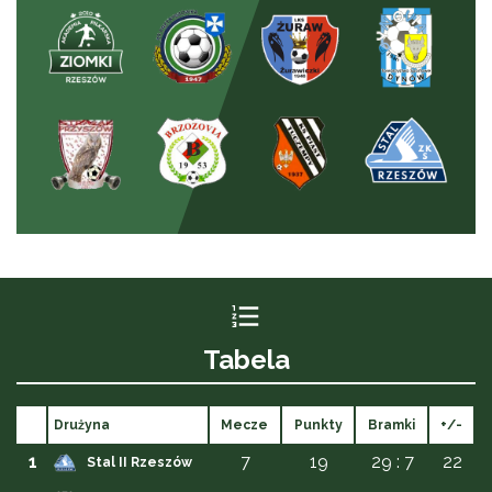
Tabela
Drużyna
Mecze
Punkty
Bramki
+/-
1
7
19
29 : 7
22
Stal II Rzeszów