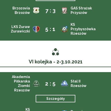
Brzozovia
GAS Strażak
7 : 3
Brzozów
Przyszów
KS
LKS Żuraw
5 : 1
Przybyszówka
Żurawiczki
Rzeszów
VI kolejka - 2-3.10.2021
Akademia
Piłkarska
Stal II
2 : 5
Ziomki
Rzeszów
Rzeszów
Szczegóły
KS