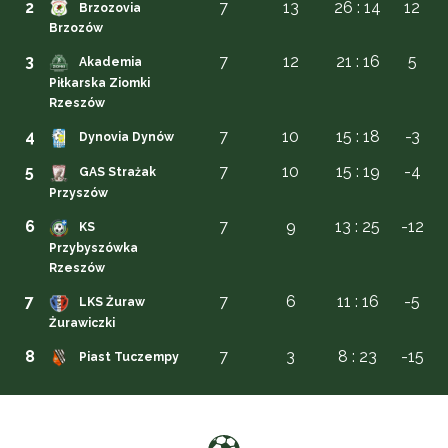
2
7
13
26 : 14
12
Brzozovia
Brzozów
3
7
12
21 : 16
5
Akademia
Piłkarska Ziomki
Rzeszów
4
7
10
15 : 18
-3
Dynovia Dynów
5
7
10
15 : 19
-4
GAS Strażak
Przyszów
6
7
9
13 : 25
-12
KS
Przybyszówka
Rzeszów
7
7
6
11 : 16
-5
LKS Żuraw
Żurawiczki
8
7
3
8 : 23
-15
Piast Tuczempy