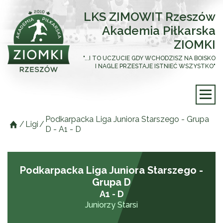
LKS ZIMOWIT Rzeszów
Akademia Piłkarska
ZIOMKI
"...I TO UCZUCIE GDY WCHODZISZ NA BOISKO
I NAGLE PRZESTAJE ISTNIEĆ WSZYSTKO"
Podkarpacka Liga Juniora Starszego - Grupa
/
Ligi
/
D - A1 - D
Podkarpacka Liga Juniora Starszego -
Grupa D
A1 - D
Juniorzy Starsi