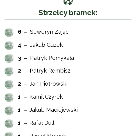
Strzelcy bramek:
6
Seweryn Zając
4
Jakub Guzek
3
Patryk Pomykała
2
Patryk Rembisz
2
Jan Piotrowski
1
Kamil Czyrek
1
Jakub Maciejewski
1
Rafał Dull
1
Paweł Mytych