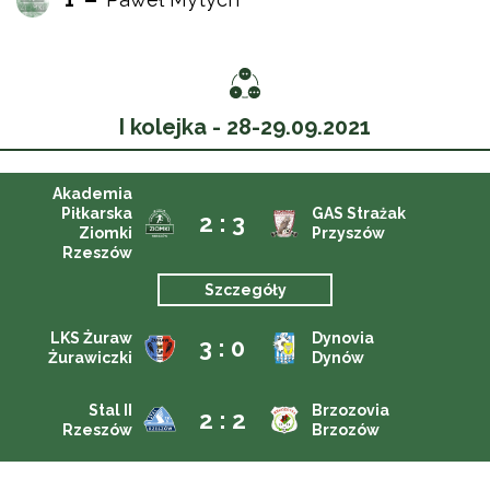
I kolejka - 28-29.09.2021
Akademia
Piłkarska
GAS Strażak
2 : 3
Ziomki
Przyszów
Rzeszów
Szczegóły
LKS Żuraw
Dynovia
3 : 0
Żurawiczki
Dynów
Stal II
Brzozovia
2 : 2
Rzeszów
Brzozów