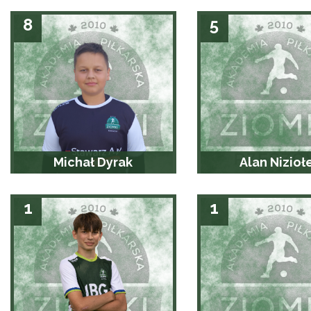
8
5
Michał Dyrak
Alan Nizioł
1
1