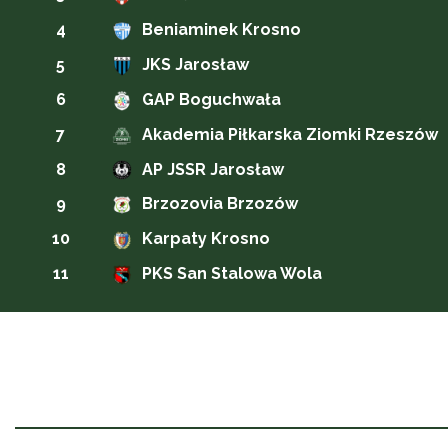
4
Beniaminek Krosno
5
JKS Jarosław
6
GAP Boguchwała
7
Akademia Piłkarska Ziomki Rzeszów
8
AP JSSR Jarosław
9
Brzozovia Brzozów
10
Karpaty Krosno
11
PKS San Stalowa Wola