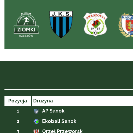
Pozycja
Drużyna
1
AP Sanok
2
Ekoball Sanok
3
Orzeł Przeworsk