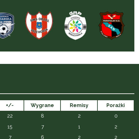
+/-
Wygrane
Remisy
Porażki
22
8
2
0
15
7
1
2
7
6
2
2