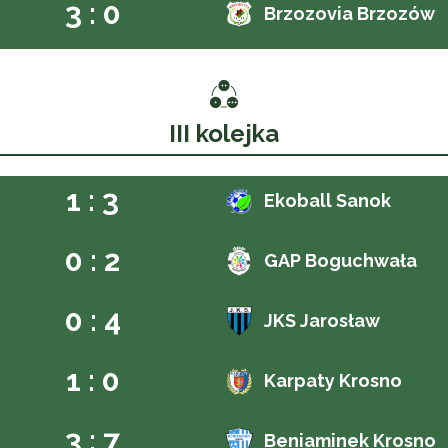
3 : 0
Brzozovia Brzozów
III kolejka
1 : 3
Ekoball Sanok
0 : 2
GAP Boguchwała
0 : 4
JKS Jarosław
1 : 0
Karpaty Krosno
3 : 7
Beniaminek Krosno