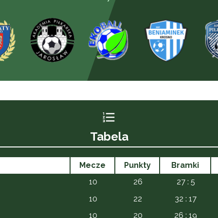
Tabela
Mecze
Punkty
Bramki
10
26
27 : 5
10
22
32 : 17
10
20
26 : 19