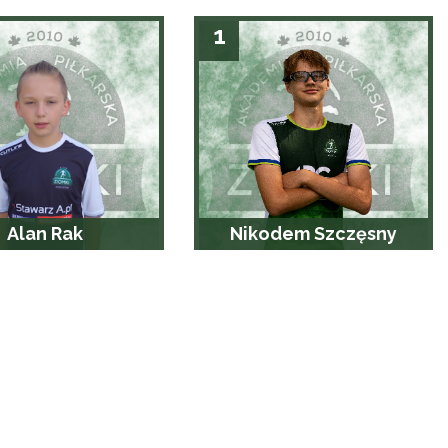
1
Alan Rak
Nikodem Szczęsny