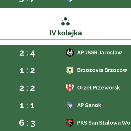
IV kolejka
2 : 4
AP JSSR Jarosław
1 : 2
Brzozovia Brzozów
2 : 2
Orzeł Przeworsk
1 : 1
AP Sanok
6 : 3
PKS San Stalowa Wo