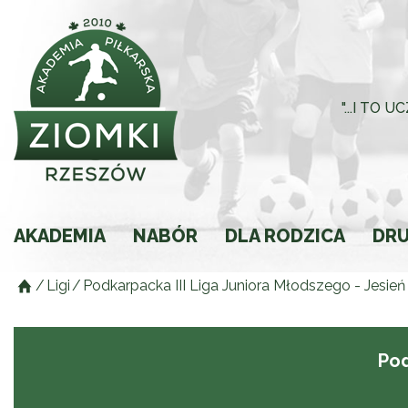
"...I TO
AKADEMIA
NABÓR
DLA RODZICA
DR
/
Ligi
/
Podkarpacka III Liga Juniora Młodszego - Jesień 
Historia
Rodzic młodego spor
Składki
Pod
Regulamin
Ochrona Małoletnich