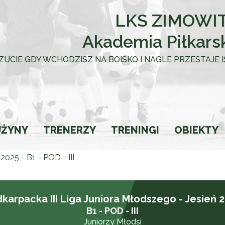
LKS ZIMOWIT
Akademia Piłkars
 UCZUCIE GDY WCHODZISZ NA BOISKO I NAGLE PRZESTAJE
UŻYNY
TRENERZY
TRENINGI
OBIEKTY
2025 - B1 - POD - III
towca
karpacka III Liga Juniora Młodszego - Jesień 
B1 - POD - III
Juniorzy Młodsi