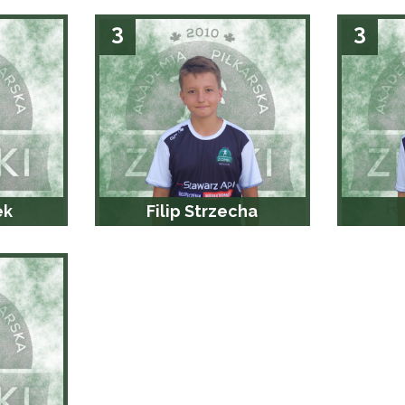
3
3
ek
Filip Strzecha