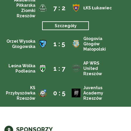
Akademia
Piłkarska
7 : 2
ŁKS Łukawiec
Ziomki
Rzeszów
Szczegóły
Głogovia
Orzeł Wysoka
1 : 5
Głogów
Głogowska
Małopolski
AP WRS
Leśna Wólka
1 : 7
United
Podleśna
Rzeszów
KS
Juventus
0 : 5
Przybyszówka
Academy
Rzeszów
Rzeszów
SPONSORZY