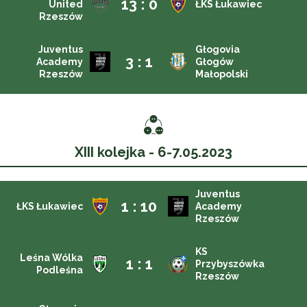
13 : 0
United
ŁKS Łukawiec
Rzeszów
Juventus
Głogovia
3 : 1
Academy
Głogów
Rzeszów
Małopolski
XIII kolejka - 6-7.05.2023
Juventus
1 : 10
ŁKS Łukawiec
Academy
Rzeszów
KS
Leśna Wólka
1 : 1
Przybyszówka
Podleśna
Rzeszów