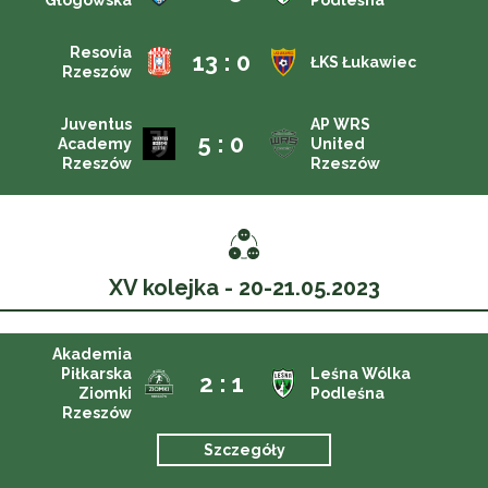
Głogowska
Podleśna
Resovia
13 : 0
ŁKS Łukawiec
Rzeszów
Juventus
AP WRS
5 : 0
Academy
United
Rzeszów
Rzeszów
XV kolejka - 20-21.05.2023
Akademia
Piłkarska
Leśna Wólka
2 : 1
Ziomki
Podleśna
Rzeszów
Szczegóły