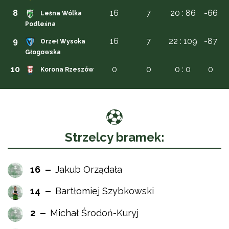
8
16
7
20 : 86
-66
Leśna Wólka
Podleśna
9
16
7
22 : 109
-87
Orzeł Wysoka
Głogowska
10
0
0
0 : 0
0
Korona Rzeszów
Strzelcy bramek:
16
Jakub Orządała
14
Bartłomiej Szybkowski
2
Michał Środoń-Kuryj