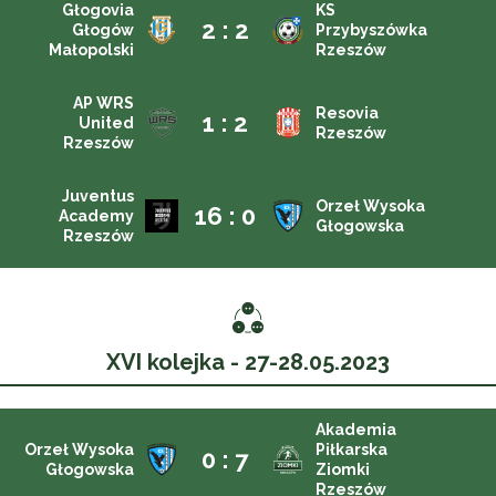
Głogovia
KS
2 : 2
Głogów
Przybyszówka
Małopolski
Rzeszów
AP WRS
Resovia
1 : 2
United
Rzeszów
Rzeszów
Juventus
Orzeł Wysoka
16 : 0
Academy
Głogowska
Rzeszów
XVI kolejka - 27-28.05.2023
Akademia
Orzeł Wysoka
Piłkarska
0 : 7
Głogowska
Ziomki
Rzeszów