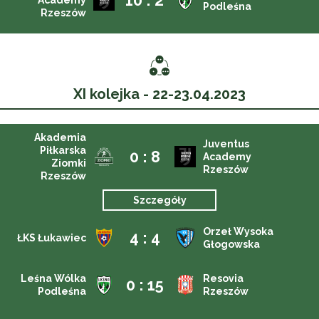
10 : 2
Academy
Podleśna
Rzeszów
XI kolejka - 22-23.04.2023
Akademia
Juventus
Piłkarska
0 : 8
Academy
Ziomki
Rzeszów
Rzeszów
Szczegóły
Orzeł Wysoka
4 : 4
ŁKS Łukawiec
Głogowska
Leśna Wólka
Resovia
0 : 15
Podleśna
Rzeszów