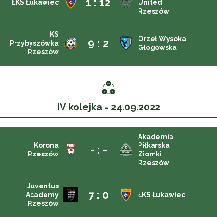
1 : 12
ŁKS Łukawiec
United
Rzeszów
KS
Orzeł Wysoka
9 : 2
Przybyszówka
Głogowska
Rzeszów
IV kolejka - 24.09.2022
Akademia
Korona
Piłkarska
- : -
Rzeszów
Ziomki
Rzeszów
Juventus
7 : 0
Academy
ŁKS Łukawiec
Rzeszów