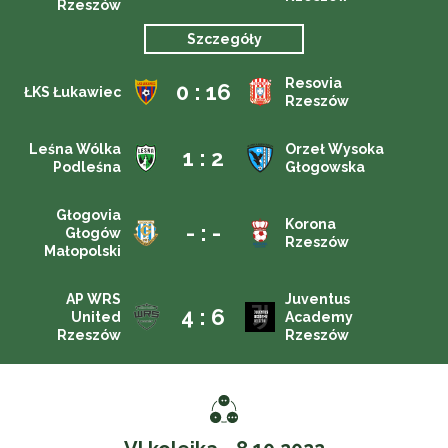
Rzeszów
Szczegóły
Resovia
0 : 16
ŁKS Łukawiec
Rzeszów
Leśna Wólka
Orzeł Wysoka
1 : 2
Podleśna
Głogowska
Głogovia
Korona
- : -
Głogów
Rzeszów
Małopolski
AP WRS
Juventus
4 : 6
United
Academy
Rzeszów
Rzeszów