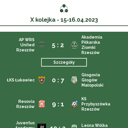
X kolejka - 15-16.04.2023
Akademia
AP WRS
Piłkarska
5 : 2
United
Ziomki
Rzeszów
Rzeszów
Szczegóły
Głogovia
0 : 7
ŁKS Łukawiec
Głogów
Małopolski
KS
Resovia
9 : 1
Przybyszówka
Rzeszów
Rzeszów
Juventus
Leśna Wólka