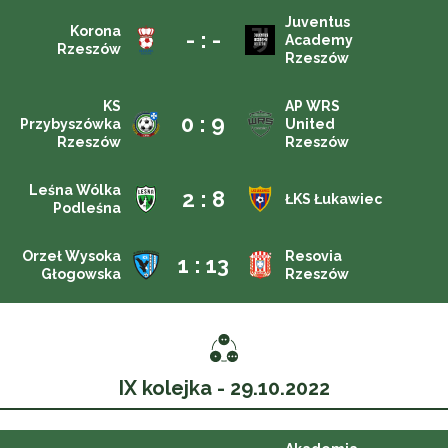
Juventus
Korona
- : -
Academy
Rzeszów
Rzeszów
KS
AP WRS
0 : 9
Przybyszówka
United
Rzeszów
Rzeszów
Leśna Wólka
2 : 8
ŁKS Łukawiec
Podleśna
Orzeł Wysoka
Resovia
1 : 13
Głogowska
Rzeszów
IX kolejka - 29.10.2022