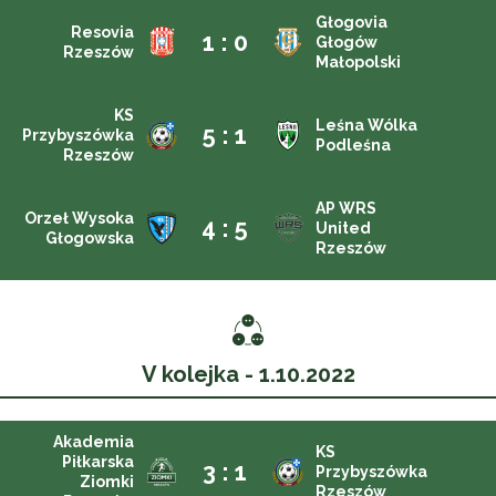
Głogovia
Resovia
1 : 0
Głogów
Rzeszów
Małopolski
KS
Leśna Wólka
5 : 1
Przybyszówka
Podleśna
Rzeszów
AP WRS
Orzeł Wysoka
4 : 5
United
Głogowska
Rzeszów
V kolejka - 1.10.2022
Akademia
KS
Piłkarska
3 : 1
Przybyszówka
Ziomki
Rzeszów