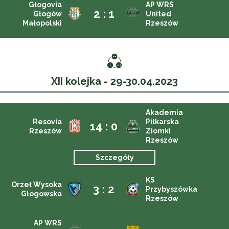
Głogovia
AP WRS
2 : 1
Głogów
United
Małopolski
Rzeszów
XII kolejka - 29-30.04.2023
Akademia
Resovia
Piłkarska
14 : 0
Rzeszów
Ziomki
Rzeszów
Szczegóły
KS
Orzeł Wysoka
3 : 2
Przybyszówka
Głogowska
Rzeszów
AP WRS