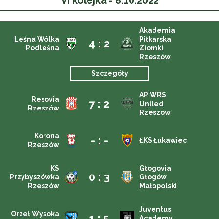
VI kolejka - 8.10.2022
Akademia
Leśna Wólka
Piłkarska
4 : 2
Podleśna
Ziomki
Rzeszów
Szczegóły
AP WRS
Resovia
7 : 2
United
Rzeszów
Rzeszów
Korona
- : -
ŁKS Łukawiec
Rzeszów
KS
Głogovia
0 : 3
Przybyszówka
Głogów
Rzeszów
Małopolski
Juventus
Orzeł Wysoka
1 : 5
Academy