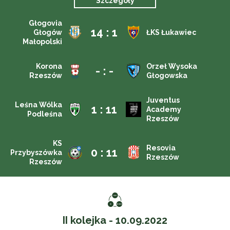
Szczegóły
Głogovia
14 : 1
Głogów
ŁKS Łukawiec
Małopolski
Korona
Orzeł Wysoka
- : -
Rzeszów
Głogowska
Juventus
Leśna Wólka
1 : 11
Academy
Podleśna
Rzeszów
KS
Resovia
0 : 11
Przybyszówka
Rzeszów
Rzeszów
II kolejka - 10.09.2022