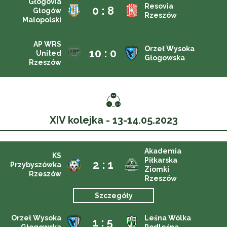
Głogovia
Resovia
0 : 8
Głogów
Rzeszów
Małopolski
AP WRS
Orzeł Wysoka
10 : 0
United
Głogowska
Rzeszów
XIV kolejka - 13-14.05.2023
Akademia
KS
Piłkarska
2 : 1
Przybyszówka
Ziomki
Rzeszów
Rzeszów
Szczegóły
Orzeł Wysoka
Leśna Wólka
1 : 5