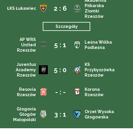
Akademia
Piłkarska
2 : 6
ŁKS Łukawiec
Ziomki
Rzeszów
Szczegóły
AP WRS
Leśna Wólka
5 : 1
United
Podleśna
Rzeszów
Juventus
KS
5 : 0
Academy
Przybyszówka
Rzeszów
Rzeszów
Resovia
Korona
- : -
Rzeszów
Rzeszów
Głogovia
Orzeł Wysoka
3 : 1
Głogów
Głogowska
Małopolski