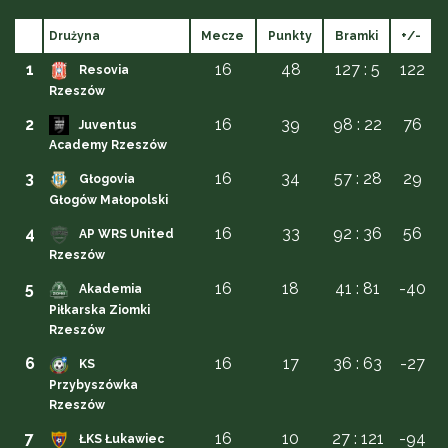
Drużyna
Mecze
Punkty
Bramki
+/-
1
16
48
127 : 5
122
Resovia
Rzeszów
2
16
39
98 : 22
76
Juventus
Academy Rzeszów
3
16
34
57 : 28
29
Głogovia
Głogów Małopolski
4
16
33
92 : 36
56
AP WRS United
Rzeszów
5
16
18
41 : 81
-40
Akademia
Piłkarska Ziomki
Rzeszów
6
16
17
36 : 63
-27
KS
Przybyszówka
Rzeszów
7
16
10
27 : 121
-94
ŁKS Łukawiec