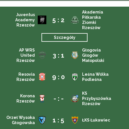
Akademia
Juventus
Piłkarska
5 : 2
Academy
Ziomki
Rzeszów
Rzeszów
Szczegóły
AP WRS
Głogovia
3 : 1
United
Głogów
Rzeszów
Małopolski
Resovia
Leśna Wólka
9 : 0
Rzeszów
Podleśna
KS
Korona
- : -
Przybyszówka
Rzeszów
Rzeszów
Orzeł Wysoka
1 : 5
ŁKS Łukawiec
Głogowska