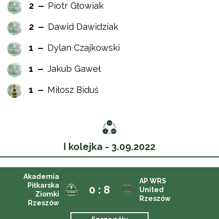
2
Piotr Głowiak
2
Dawid Dawidziak
1
Dylan Czajkowski
1
Jakub Gaweł
1
Miłosz Biduś
I kolejka - 3.09.2022
Akademia
AP WRS
Piłkarska
0 : 8
United
Ziomki
Rzeszów
Rzeszów