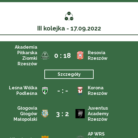
III kolejka - 17.09.2022
Akademia
Piłkarska
Resovia
0 : 18
Ziomki
Rzeszów
Rzeszów
Szczegóły
Leśna Wólka
Korona
- : -
Podleśna
Rzeszów
Głogovia
Juventus
3 : 2
Głogów
Academy
Małopolski
Rzeszów
AP WRS