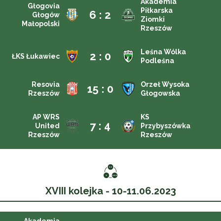
Akademia
Głogovia
Piłkarska
6 : 2
Głogów
Ziomki
Małopolski
Rzeszów
Leśna Wólka
2 : 0
ŁKS Łukawiec
Podleśna
Resovia
Orzeł Wysoka
15 : 0
Rzeszów
Głogowska
AP WRS
KS
7 : 4
United
Przybyszówka
Rzeszów
Rzeszów
XVIII kolejka - 10-11.06.2023