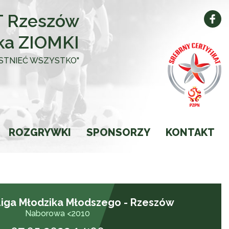
 Rzeszów
ka ZIOMKI
 ISTNIEĆ WSZYSTKO"
ROZGRYWKI
SPONSORZY
KONTAKT
Kalendarz
Wyniki
iga Młodzika Młodszego - Rzeszów
Ligi
Naborowa <2010