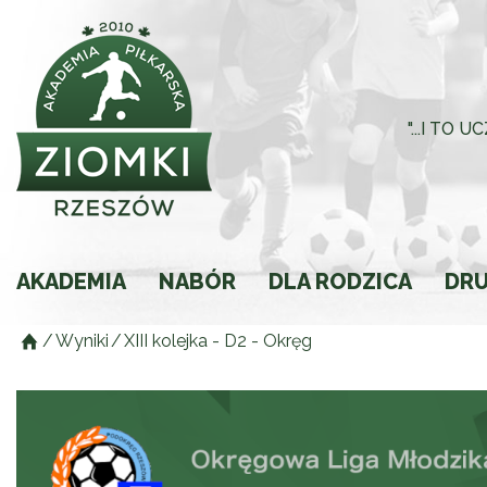
"...I TO
AKADEMIA
NABÓR
DLA RODZICA
DR
/
Wyniki
/
XIII kolejka - D2 - Okręg
Historia
Rodzic młodego spor
Składki
Regulamin
Ochrona Małoletnich