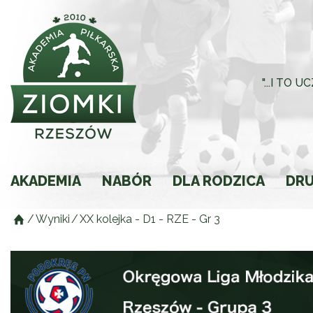
"...I TO
AKADEMIA
NABÓR
DLA RODZICA
DR
/
Wyniki
/
XX kolejka - D1 - RZE - Gr 3
Historia
Rodzic młodego spor
Składki
Regulamin
Ochrona Małoletnich