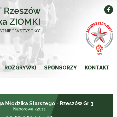
 Rzeszów
ka ZIOMKI
 ISTNIEĆ WSZYSTKO"
ROZGRYWKI
SPONSORZY
KONTAKT
Kalendarz
Wyniki
a Młodzika Starszego - Rzeszów Gr 3
Ligi
Naborowa <2011