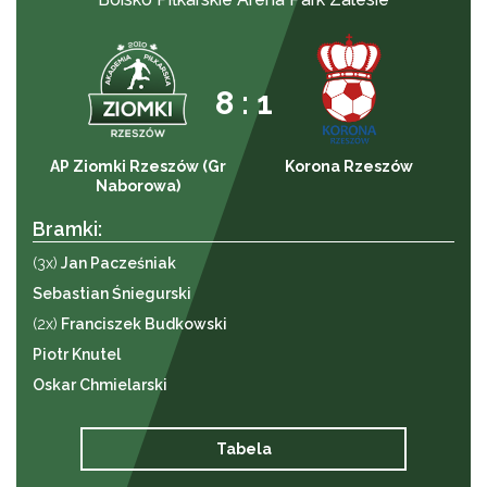
8 : 1
AP Ziomki Rzeszów (Gr
Korona Rzeszów
Naborowa)
Bramki:
(3x)
Jan Pacześniak
Sebastian Śniegurski
(2x)
Franciszek Budkowski
Piotr Knutel
Oskar Chmielarski
Tabela