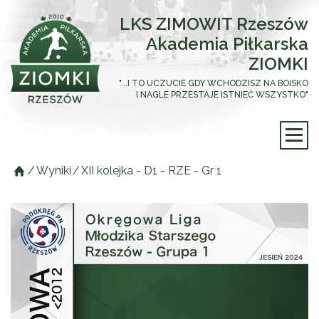
LKS ZIMOWIT Rzeszów
Akademia Piłkarska
ZIOMKI
"...I TO UCZUCIE GDY WCHODZISZ NA BOISKO
I NAGLE PRZESTAJE ISTNIEĆ WSZYSTKO"
/
Wyniki
/
XII kolejka - D1 - RZE - Gr 1