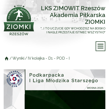
LKS ZIMOWIT Rzeszów
Akademia Piłkarska
ZIOMKI
"...I TO UCZUCIE GDY WCHODZISZ NA BOISKO
I NAGLE PRZESTAJE ISTNIEĆ WSZYSTKO"
/
Wyniki
/
IV kolejka - D1 - POD - I