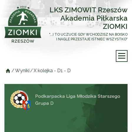
LKS ZIMOWIT Rzeszów
Akademia Piłkarska
ZIOMKI
"...I TO UCZUCIE GDY WCHODZISZ NA BOISKO
I NAGLE PRZESTAJE ISTNIEĆ WSZYSTKO"
/
Wyniki
/
X kolejka - D1 - D