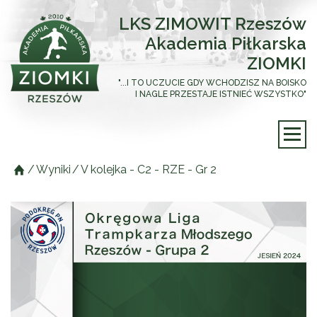
LKS ZIMOWIT Rzeszów
Akademia Piłkarska
ZIOMKI
"...I TO UCZUCIE GDY WCHODZISZ NA BOISKO
I NAGLE PRZESTAJE ISTNIEĆ WSZYSTKO"
/
Wyniki
/
V kolejka - C2 - RZE - Gr 2