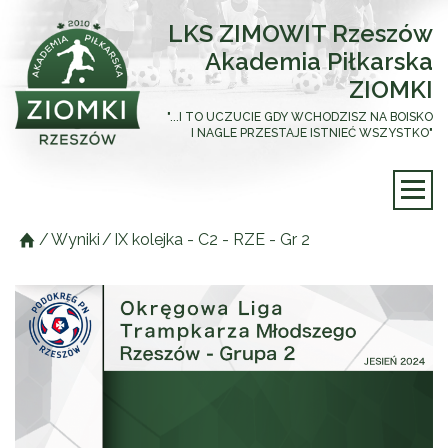
LKS ZIMOWIT Rzeszów
Akademia Piłkarska
ZIOMKI
"...I TO UCZUCIE GDY WCHODZISZ NA BOISKO
I NAGLE PRZESTAJE ISTNIEĆ WSZYSTKO"
/
Wyniki
/
IX kolejka - C2 - RZE - Gr 2