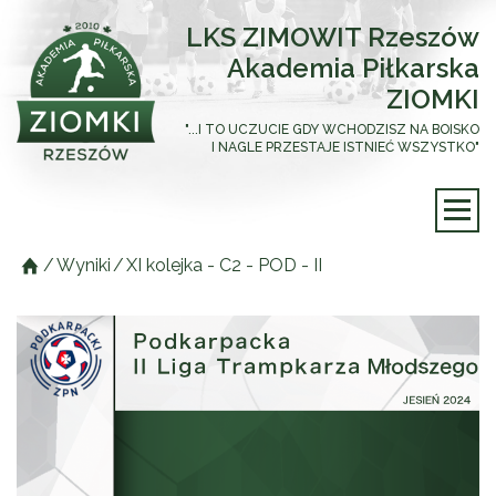
LKS ZIMOWIT Rzeszów
Akademia Piłkarska
ZIOMKI
"...I TO UCZUCIE GDY WCHODZISZ NA BOISKO
I NAGLE PRZESTAJE ISTNIEĆ WSZYSTKO"
/
Wyniki
/
XI kolejka - C2 - POD - II