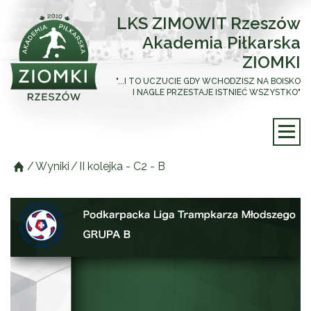
LKS ZIMOWIT Rzeszów
Akademia Piłkarska
ZIOMKI
"...I TO UCZUCIE GDY WCHODZISZ NA BOISKO
I NAGLE PRZESTAJE ISTNIEĆ WSZYSTKO"
/
Wyniki
/
II kolejka - C2 - B