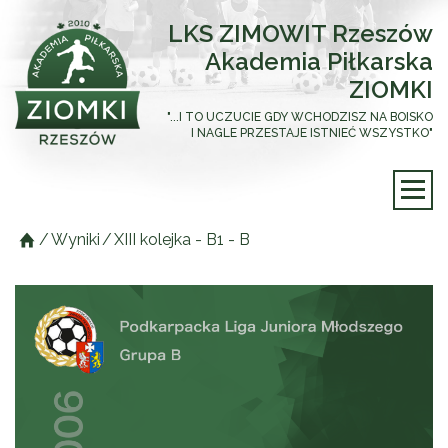
LKS ZIMOWIT Rzeszów
Akademia Piłkarska
ZIOMKI
"...I TO UCZUCIE GDY WCHODZISZ NA BOISKO
I NAGLE PRZESTAJE ISTNIEĆ WSZYSTKO"
/
Wyniki
/
XIII kolejka - B1 - B