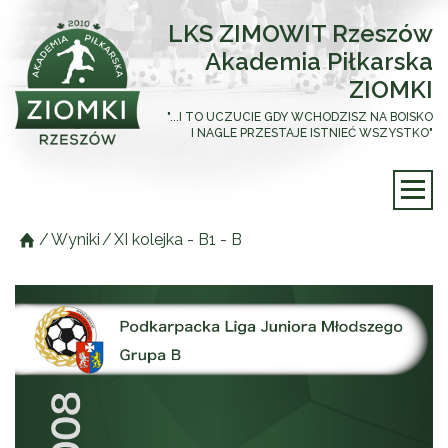
LKS ZIMOWIT Rzeszów
Akademia Piłkarska
ZIOMKI
"...I TO UCZUCIE GDY WCHODZISZ NA BOISKO
I NAGLE PRZESTAJE ISTNIEĆ WSZYSTKO"
/
Wyniki
/
XI kolejka - B1 - B