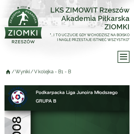
LKS ZIMOWIT Rzeszów
Akademia Piłkarska
ZIOMKI
"...I TO UCZUCIE GDY WCHODZISZ NA BOISKO
I NAGLE PRZESTAJE ISTNIEĆ WSZYSTKO"
/
Wyniki
/
V kolejka - B1 - B