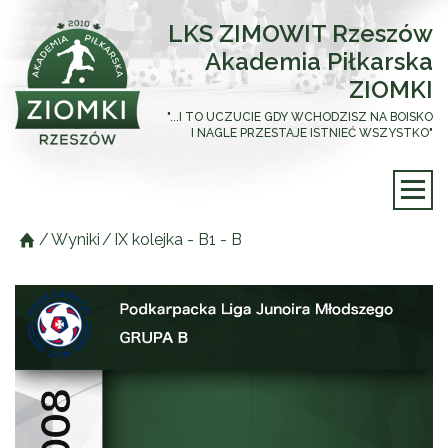
LKS ZIMOWIT Rzeszów
Akademia Piłkarska
ZIOMKI
"...I TO UCZUCIE GDY WCHODZISZ NA BOISKO
I NAGLE PRZESTAJE ISTNIEĆ WSZYSTKO"
/
Wyniki
/
IX kolejka - B1 - B