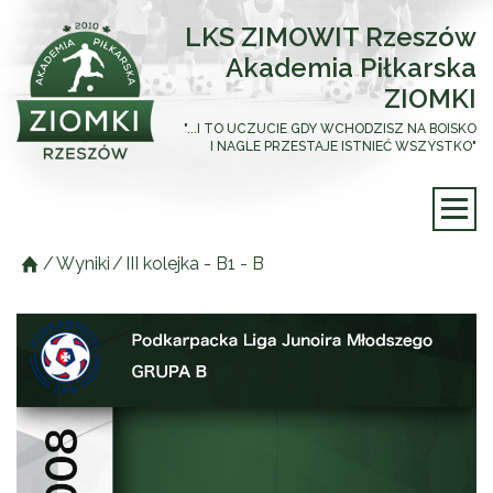
LKS ZIMOWIT Rzeszów
Akademia Piłkarska
ZIOMKI
"...I TO UCZUCIE GDY WCHODZISZ NA BOISKO
I NAGLE PRZESTAJE ISTNIEĆ WSZYSTKO"
/
Wyniki
/
III kolejka - B1 - B