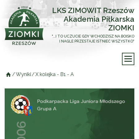
LKS ZIMOWIT Rzeszów
Akademia Piłkarska
ZIOMKI
"...I TO UCZUCIE GDY WCHODZISZ NA BOISKO
I NAGLE PRZESTAJE ISTNIEĆ WSZYSTKO"
/
Wyniki
/
X kolejka - B1 - A