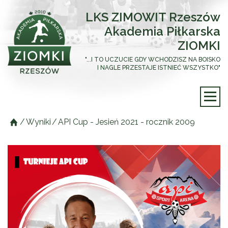
LKS ZIMOWIT Rzeszów
Akademia Piłkarska
ZIOMKI
"...I TO UCZUCIE GDY WCHODZISZ NA BOISKO
I NAGLE PRZESTAJE ISTNIEĆ WSZYSTKO"
/
Wyniki
/
API Cup - Jesień 2021 - rocznik 2009