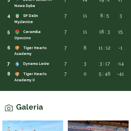
Nowa Dęba
4
7
11
8 : 5
3
SP Dalin
Myślenice
5
7
11
18 : 3
15
Ceramika
Opoczno
6
7
8
11 : 12
-1
Tiger Hearts
Academy
7
7
3
3 : 17
-14
Dynamo Lwów
8
7
0
5 : 46
-41
Tiger Hearts
Academy II
Galeria