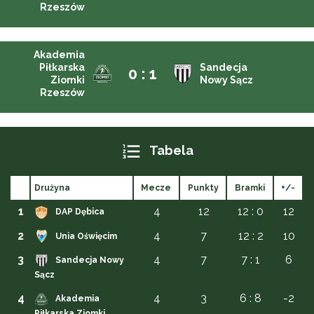
Rzeszów
Akademia
Piłkarska
Sandecja
0 : 1
Ziomki
Nowy Sącz
Rzeszów
Tabela
Drużyna
Mecze
Punkty
Bramki
+/-
1
4
12
12 : 0
12
DAP Dębica
2
4
7
12 : 2
10
Unia Oświęcim
3
4
7
7 : 1
6
Sandecja Nowy
Sącz
4
4
3
6 : 8
-2
Akademia
Piłkarska Ziomki