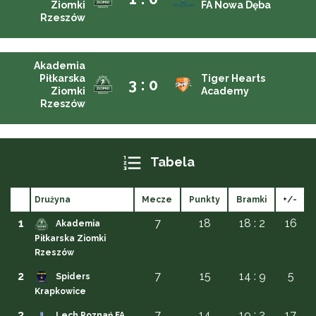
Ziomki
FA Nowa Dęba
Rzeszów
Akademia
Piłkarska
Tiger Hearts
3 : 0
Ziomki
Academy
Rzeszów
Tabela
Drużyna
Mecze
Punkty
Bramki
+/-
1
7
18
18 : 2
16
Akademia
Piłkarska Ziomki
Rzeszów
2
7
15
14 : 9
5
Spiders
Krapkowice
3
7
14
19 : 2
17
Lech Poznań FA