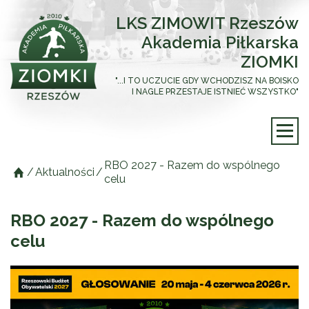
LKS ZIMOWIT Rzeszów
Akademia Piłkarska
ZIOMKI
"...I TO UCZUCIE GDY WCHODZISZ NA BOISKO
I NAGLE PRZESTAJE ISTNIEĆ WSZYSTKO"
RBO 2027 - Razem do wspólnego
/
Aktualności
/
celu
RBO 2027 - Razem do wspólnego
celu