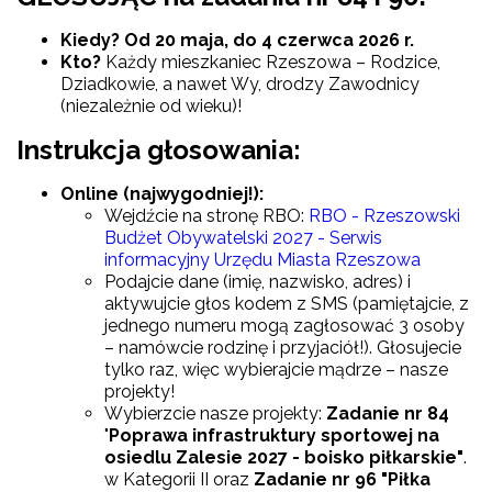
Kiedy?
Od 20 maja, do 4 czerwca 2026 r.
Kto?
Każdy mieszkaniec Rzeszowa – Rodzice,
Dziadkowie, a nawet Wy, drodzy Zawodnicy
(niezależnie od wieku)!
Instrukcja głosowania:
Online (najwygodniej!):
Wejdźcie na stronę RBO:
RBO - Rzeszowski
Budżet Obywatelski 2027 - Serwis
informacyjny Urzędu Miasta Rzeszowa
Podajcie dane (imię, nazwisko, adres) i
aktywujcie głos kodem z SMS (pamiętajcie, z
jednego numeru mogą zagłosować 3 osoby
– namówcie rodzinę i przyjaciół!). Głosujecie
tylko raz, więc wybierajcie mądrze – nasze
projekty!
Wybierzcie nasze projekty:
Zadanie nr 84
"
Poprawa infrastruktury sportowej na
osiedlu Zalesie 2027 - boisko piłkarskie"
.
w Kategorii II oraz
Zadanie nr 96 "Piłka