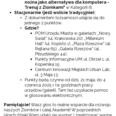
nożna jako alternatywa dla komputera -
Trenuj z Ziomkami"
w Kategorii III.
Stacjonarnie (jeśli wolicie tradycyjnie):
Z dokumentem tożsamości udajcie się do
jednego z punktów.
Gdzie?
POM Urzędu Miasta w galeriach: „Nowy
Świat” (ul. Krakowska 20), „Millenium
Hall” (ul. Kopisto 1), „Plaza Rzeszów” (al.
Rejtana 65), „Galeria Rzeszów” (al.
Piłsudskiego 44).
Punkty Informacyjne UM: ul. Okrzei 1, ul.
Kopernika 15.
Centrum Innowacji Miejskich Urban Lab,
ul. 3 Maja 13.
Punkty będą czynne od dziś, 21 maja, do 4
czerwca 2025 r. (w godzinach pracy
urzędów/galerii). Tam też uzyskacie pomoc
w głosowaniu elektronicznym.
Pamiętajcie!
Wasz głos to realne wsparcie dla rozwoju
naszych Ziomków i całej Akademii! W poprzednich
latach dzięki Wam udało się wygrać i zrealizować ważne