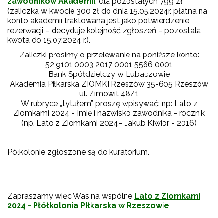
zawodników Akademii
, dla pozostałych 799 zł
(zaliczka w kwocie 300 zł do dnia 15.05.2024r. płatna na
konto akademii traktowana jest jako potwierdzenie
rezerwacji – decyduje kolejność zgłoszeń – pozostala
kwota do 15.07.2024 r.).
Zaliczki prosimy o przelewanie na poniższe konto:
52 9101 0003 2017 0001 5566 0001
Bank Spółdzielczy w Lubaczowie
Akademia Piłkarska ZIOMKI Rzeszów 35-605 Rzeszów
ul. Zimowit 48/1
W rubryce „tytułem” proszę wpisywać: np: Lato z
Ziomkami 2024 - Imię i nazwisko zawodnika - rocznik
(np. Lato z Ziomkami 2024– Jakub Kiwior - 2016)
Półkolonie zgłoszone są do kuratorium.
Zapraszamy więc Was na wspólne
Lato z Ziomkami
2024 - Płółkolonia PIłkarska w Rzeszowie