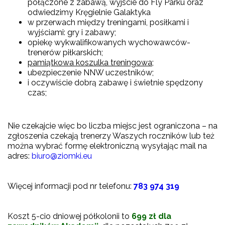
połączone z zabawą, wyjscie do Fly Parku oraz
odwiedzimy Kręgielnie Galaktyka
w przerwach między treningami, posiłkami i
wyjściami: gry i zabawy;
opiekę wykwalifikowanych wychowawców-
trenerów piłkarskich;
pamiątkowa koszulka treningowa
;
ubezpieczenie NNW uczestników;
i oczywiście dobrą zabawę i świetnie spędzony
czas;
Nie czekajcie więc bo liczba miejsc jest ograniczona – na
zgłoszenia czekają trenerzy Waszych roczników lub też
można wybrać formę elektroniczną wysyłając mail na
adres:
biuro@ziomki.eu
Więcej informacji pod nr telefonu:
783 974 319
Koszt 5-cio dniowej półkolonii to
699 zł dla