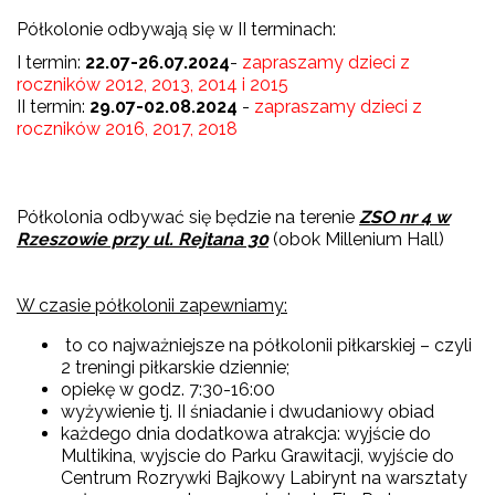
Półkolonie odbywają się w II terminach:
I termin:
22.07-26.07.2024
-
zapraszamy dzieci z
roczników 2012, 2013, 2014 i 2015
II termin:
29.07-02.08.2024
-
zapraszamy dzieci z
roczników 2016, 2017, 2018
Półkolonia odbywać się będzie na terenie
ZSO nr 4 w
Rzeszowie przy ul. Rejtana 30
(obok Millenium Hall)
W czasie półkolonii zapewniamy:
to co najważniejsze na półkolonii piłkarskiej – czyli
2 treningi piłkarskie dziennie;
opiekę w godz. 7:30-16:00
wyżywienie tj. II śniadanie i dwudaniowy obiad
każdego dnia dodatkowa atrakcja: wyjście do
Multikina, wyjscie do Parku Grawitacji, wyjście do
Centrum Rozrywki Bajkowy Labirynt na warsztaty