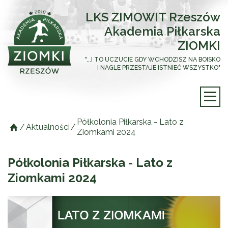
LKS ZIMOWIT Rzeszów
Akademia Piłkarska
ZIOMKI
"...I TO UCZUCIE GDY WCHODZISZ NA BOISKO
I NAGLE PRZESTAJE ISTNIEĆ WSZYSTKO"
Półkolonia Piłkarska - Lato z
/
Aktualności
/
Ziomkami 2024
Półkolonia Piłkarska - Lato z
Ziomkami 2024