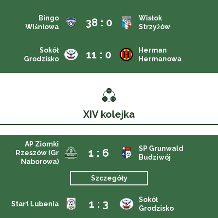
Bingo
Wisłok
38 : 0
Wiśniowa
Strzyżów
Sokół
Herman
11 : 0
Grodzisko
Hermanowa
XIV kolejka
AP Ziomki
SP Grunwald
1 : 6
Rzeszów (Gr
Budziwój
Naborowa)
Szczegóły
Sokół
1 : 3
Start Lubenia
Grodzisko