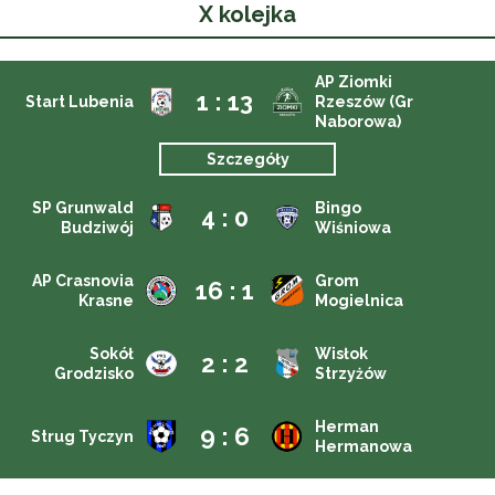
X kolejka
AP Ziomki
1 : 13
Start Lubenia
Rzeszów (Gr
Naborowa)
Szczegóły
SP Grunwald
Bingo
4 : 0
Budziwój
Wiśniowa
AP Crasnovia
Grom
16 : 1
Krasne
Mogielnica
Sokół
Wisłok
2 : 2
Grodzisko
Strzyżów
Herman
9 : 6
Strug Tyczyn
Hermanowa