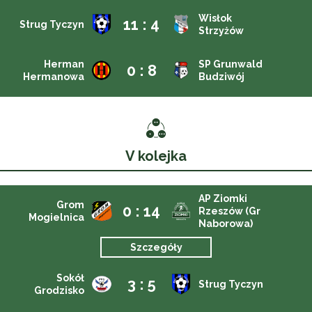
Wisłok
11 : 4
Strug Tyczyn
Strzyżów
Herman
SP Grunwald
0 : 8
Hermanowa
Budziwój
V kolejka
AP Ziomki
Grom
0 : 14
Rzeszów (Gr
Mogielnica
Naborowa)
Szczegóły
Sokół
3 : 5
Strug Tyczyn
Grodzisko