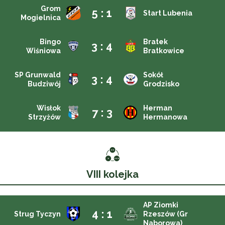
Grom
5 : 1
Start Lubenia
Mogielnica
Bingo
Bratek
3 : 4
Wiśniowa
Bratkowice
SP Grunwald
Sokół
3 : 4
Budziwój
Grodzisko
Wisłok
Herman
7 : 3
Strzyżów
Hermanowa
VIII kolejka
AP Ziomki
4 : 1
Strug Tyczyn
Rzeszów (Gr
Naborowa)