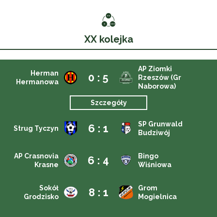
XX kolejka
AP Ziomki
Herman
0 : 5
Rzeszów (Gr
Hermanowa
Naborowa)
Szczegóły
SP Grunwald
6 : 1
Strug Tyczyn
Budziwój
AP Crasnovia
Bingo
6 : 4
Krasne
Wiśniowa
Sokół
Grom
8 : 1
Grodzisko
Mogielnica