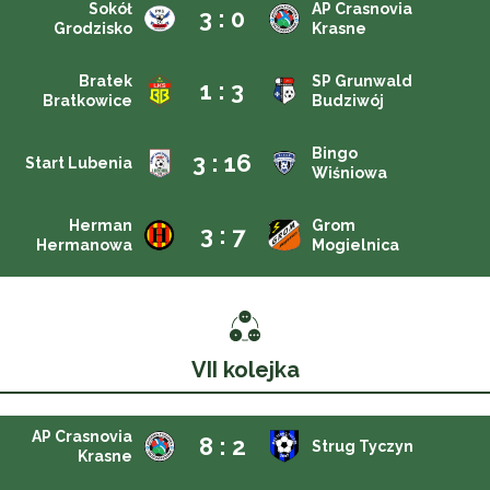
Sokół
AP Crasnovia
3 : 0
Grodzisko
Krasne
Bratek
SP Grunwald
1 : 3
Bratkowice
Budziwój
Bingo
3 : 16
Start Lubenia
Wiśniowa
Herman
Grom
3 : 7
Hermanowa
Mogielnica
VII kolejka
AP Crasnovia
8 : 2
Strug Tyczyn
Krasne