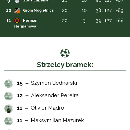
9
20
10
40 : 127
-87
Start Lubenia
10
20
10
38 : 127
-89
Grom Mogielnica
11
20
3
39 : 127
-88
Herman
Hermanowa
Strzelcy bramek:
15
Szymon Bednarski
12
Aleksander Pereira
11
Olivier Mądro
11
Maksymilian Mazurek