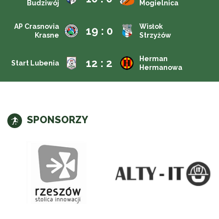
Budziwój
Mogielnica
AP Crasnovia
Wisłok
19 : 0
Krasne
Strzyżów
Herman
12 : 2
Start Lubenia
Hermanowa
SPONSORZY