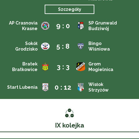
Szczegóły
AP Crasnovia
SP Grunwald
9 : 0
Krasne
Budziwój
Sokół
Bingo
5 : 8
Grodzisko
Wiśniowa
Bratek
Grom
3 : 3
Bratkowice
Mogielnica
Wisłok
0 : 12
Start Lubenia
Strzyżów
IX kolejka