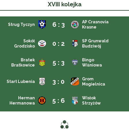
XVIII kolejka
AP Crasnovia
6 : 3
Strug Tyczyn
Krasne
Sokół
SP Grunwald
0 : 2
Grodzisko
Budziwój
Bratek
Bingo
5 : 3
Bratkowice
Wiśniowa
Grom
3 : 0
Start Lubenia
Mogielnica
Herman
Wisłok
5 : 6
Hermanowa
Strzyżów