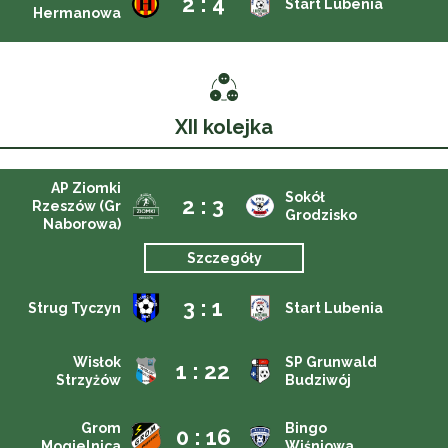
2 : 4
Start Lubenia
Hermanowa
XII kolejka
AP Ziomki
Sokół
2 : 3
Rzeszów (Gr
Grodzisko
Naborowa)
Szczegóły
3 : 1
Strug Tyczyn
Start Lubenia
Wisłok
SP Grunwald
1 : 22
Strzyżów
Budziwój
Grom
Bingo
0 : 16
Mogielnica
Wiśniowa