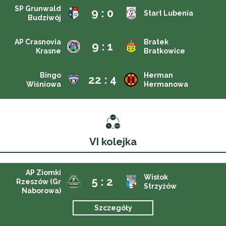
SP Grunwald
9 : 0
Start Lubenia
Budziwój
AP Crasnovia
Bratek
9 : 1
Krasne
Bratkowice
Bingo
Herman
22 : 4
Wiśniowa
Hermanowa
VI kolejka
AP Ziomki
Wisłok
5 : 2
Rzeszów (Gr
Strzyżów
Naborowa)
Szczegóły