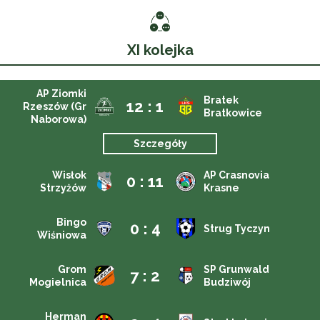
XI kolejka
AP Ziomki
Bratek
12 : 1
Rzeszów (Gr
Bratkowice
Naborowa)
Szczegóły
Wisłok
AP Crasnovia
0 : 11
Strzyżów
Krasne
Bingo
0 : 4
Strug Tyczyn
Wiśniowa
Grom
SP Grunwald
7 : 2
Mogielnica
Budziwój
Herman