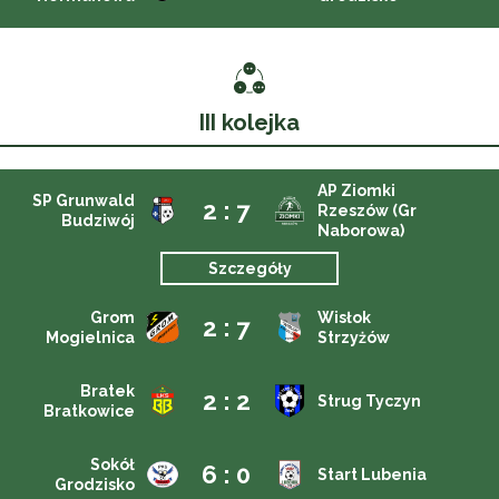
III kolejka
AP Ziomki
SP Grunwald
2 : 7
Rzeszów (Gr
Budziwój
Naborowa)
Szczegóły
Grom
Wisłok
2 : 7
Mogielnica
Strzyżów
Bratek
2 : 2
Strug Tyczyn
Bratkowice
Sokół
6 : 0
Start Lubenia
Grodzisko