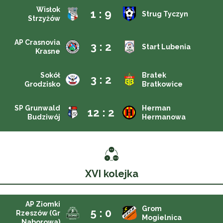
Wisłok
1 : 9
Strug Tyczyn
Strzyżów
AP Crasnovia
3 : 2
Start Lubenia
Krasne
Sokół
Bratek
3 : 2
Grodzisko
Bratkowice
SP Grunwald
Herman
12 : 2
Budziwój
Hermanowa
XVI kolejka
AP Ziomki
Grom
5 : 0
Rzeszów (Gr
Mogielnica
Naborowa)