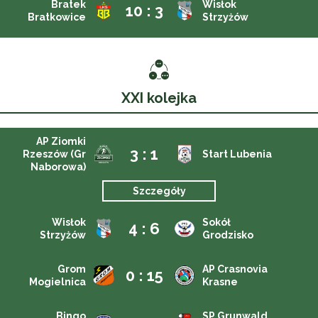
Bratek
Wisłok
10 : 3
Bratkowice
Strzyżów
XXI kolejka
AP Ziomki
3 : 1
Rzeszów (Gr
Start Lubenia
Naborowa)
Szczegóły
Wisłok
Sokół
4 : 6
Strzyżów
Grodzisko
Grom
AP Crasnovia
0 : 15
Mogielnica
Krasne
Bingo
SP Grunwald