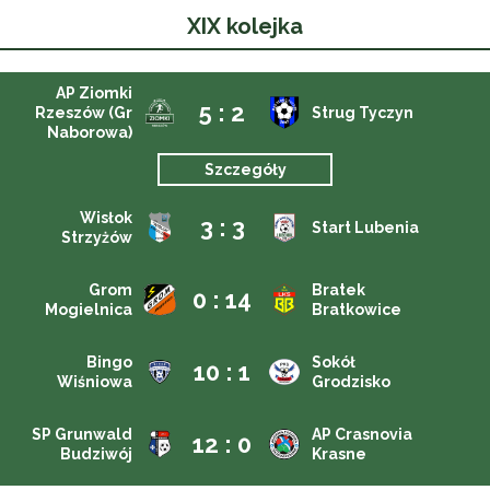
XIX kolejka
AP Ziomki
5 : 2
Rzeszów (Gr
Strug Tyczyn
Naborowa)
Szczegóły
Wisłok
3 : 3
Start Lubenia
Strzyżów
Grom
Bratek
0 : 14
Mogielnica
Bratkowice
Bingo
Sokół
10 : 1
Wiśniowa
Grodzisko
SP Grunwald
AP Crasnovia
12 : 0
Budziwój
Krasne