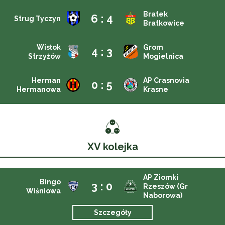
Bratek
6 : 4
Strug Tyczyn
Bratkowice
Wisłok
Grom
4 : 3
Strzyżów
Mogielnica
Herman
AP Crasnovia
0 : 5
Hermanowa
Krasne
XV kolejka
AP Ziomki
Bingo
3 : 0
Rzeszów (Gr
Wiśniowa
Naborowa)
Szczegóły