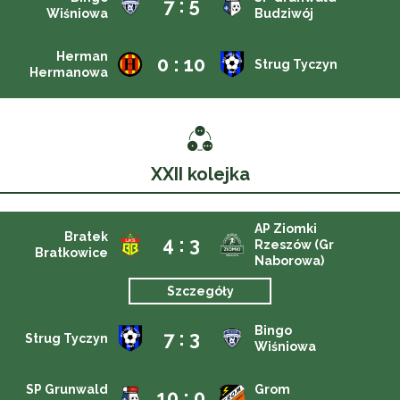
7 : 5
Wiśniowa
Budziwój
Herman
0 : 10
Strug Tyczyn
Hermanowa
XXII kolejka
AP Ziomki
Bratek
4 : 3
Rzeszów (Gr
Bratkowice
Naborowa)
Szczegóły
Bingo
7 : 3
Strug Tyczyn
Wiśniowa
SP Grunwald
Grom
10 : 0