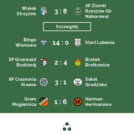
AP Ziomki
Wisłok
3 : 8
Rzeszów (Gr
Strzyżów
Naborowa)
Szczegóły
Bingo
14 : 0
Start Lubenia
Wiśniowa
SP Grunwald
Bratek
2 : 4
Budziwój
Bratkowice
AP Crasnovia
Sokół
3 : 1
Krasne
Grodzisko
Grom
Herman
1 : 6
Mogielnica
Hermanowa