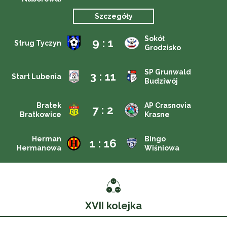
Szczegóły
Sokół
9 : 1
Strug Tyczyn
Grodzisko
SP Grunwald
3 : 11
Start Lubenia
Budziwój
Bratek
AP Crasnovia
7 : 2
Bratkowice
Krasne
Herman
Bingo
1 : 16
Hermanowa
Wiśniowa
XVII kolejka