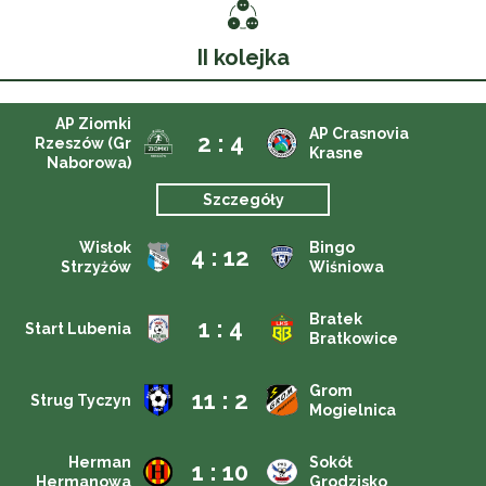
II kolejka
AP Ziomki
AP Crasnovia
2 : 4
Rzeszów (Gr
Krasne
Naborowa)
Szczegóły
Wisłok
Bingo
4 : 12
Strzyżów
Wiśniowa
Bratek
1 : 4
Start Lubenia
Bratkowice
Grom
11 : 2
Strug Tyczyn
Mogielnica
Herman
Sokół
1 : 10
Hermanowa
Grodzisko