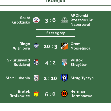
I kolejka
AP Ziomki
Sokół
3 : 6
Rzeszów (Gr
Grodzisko
Naborowa)
Szczegóły
Bingo
Grom
20 : 3
Wiśniowa
Mogielnica
SP Grunwald
Wisłok
4 : 2
Budziwój
Strzyżów
2 : 10
Start Lubenia
Strug Tyczyn
Bratek
Herman
5 : 0
Bratkowice
Hermanowa