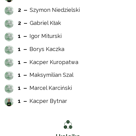
2
Szymon Niedzielski
2
Gabriel Kłak
1
Igor Miturski
1
Borys Kaczka
1
Kacper Kuropatwa
1
Maksymilian Szal
1
Marcel Karciński
1
Kacper Bytnar