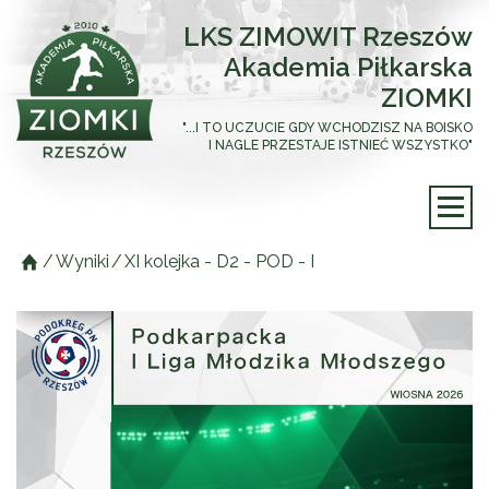
LKS ZIMOWIT Rzeszów
Akademia Piłkarska
ZIOMKI
"...I TO UCZUCIE GDY WCHODZISZ NA BOISKO
I NAGLE PRZESTAJE ISTNIEĆ WSZYSTKO"
/
Wyniki
/
XI kolejka - D2 - POD - I