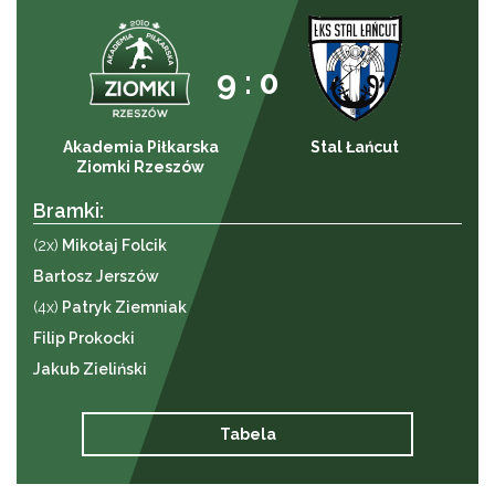
9 : 0
Akademia Piłkarska
Stal Łańcut
Ziomki Rzeszów
Bramki:
(2x)
Mikołaj Folcik
Bartosz Jerszów
(4x)
Patryk Ziemniak
Filip Prokocki
Jakub Zieliński
Tabela