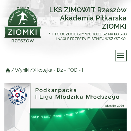
LKS ZIMOWIT Rzeszów
Akademia Piłkarska
ZIOMKI
"...I TO UCZUCIE GDY WCHODZISZ NA BOISKO
I NAGLE PRZESTAJE ISTNIEĆ WSZYSTKO"
/
Wyniki
/
X kolejka - D2 - POD - I