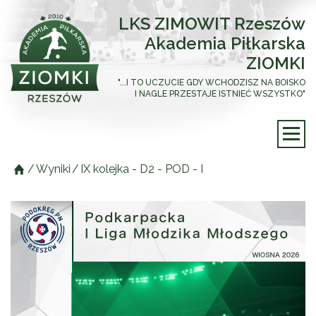
LKS ZIMOWIT Rzeszów
Akademia Piłkarska
ZIOMKI
"...I TO UCZUCIE GDY WCHODZISZ NA BOISKO
I NAGLE PRZESTAJE ISTNIEĆ WSZYSTKO"
/
Wyniki
/
IX kolejka - D2 - POD - I