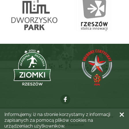
Informujemy, iż na stronie korzystamy z informacji
Wszelkie prawa zastrzeżone. Akademia Piłkarska Ziomki Rzeszów
zapisanych za pomocą plików cookies na
Realizacja:
TiO Interactive
urządzeniach użytkowników.