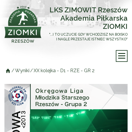
LKS ZIMOWIT Rzeszów
Akademia Piłkarska
ZIOMKI
"...I TO UCZUCIE GDY WCHODZISZ NA BOISKO
I NAGLE PRZESTAJE ISTNIEĆ WSZYSTKO"
/
Wyniki
/
XX kolejka - D1 - RZE - GR 2