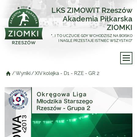
LKS ZIMOWIT Rzeszów
Akademia Piłkarska
ZIOMKI
"...I TO UCZUCIE GDY WCHODZISZ NA BOISKO
I NAGLE PRZESTAJE ISTNIEĆ WSZYSTKO"
/
Wyniki
/
XIV kolejka - D1 - RZE - GR 2