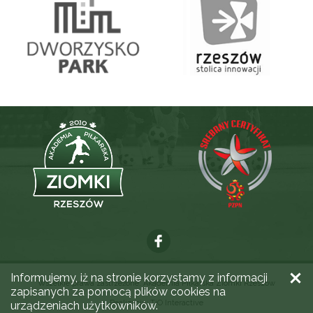
Informujemy, iż na stronie korzystamy z informacji
Wszelkie prawa zastrzeżone. Akademia Piłkarska Ziomki Rzeszów
zapisanych za pomocą plików cookies na
Realizacja:
TiO Interactive
urządzeniach użytkowników.