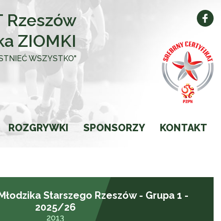
 Rzeszów
ka ZIOMKI
 ISTNIEĆ WSZYSTKO"
ROZGRYWKI
SPONSORZY
KONTAKT
Kalendarz
Wyniki
łodzika Starszego Rzeszów - Grupa 1 -
Ligi
2025/26
2013