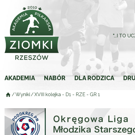
"...I TO
AKADEMIA
NABÓR
DLA RODZICA
DR
/
Wyniki
/
XVIII kolejka - D1 - RZE - GR 1
Historia
Rodzic młodego spor
Składki
Regulamin
Ochrona Małoletnich