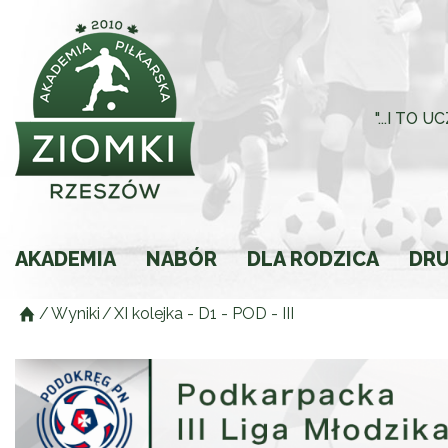
"...I TO
AKADEMIA
NABÓR
DLA RODZICA
DR
/
Wyniki
/
XI kolejka - D1 - POD - III
Historia
Rodzic młodego spor
Składki
Regulamin
Ochrona Małoletnich