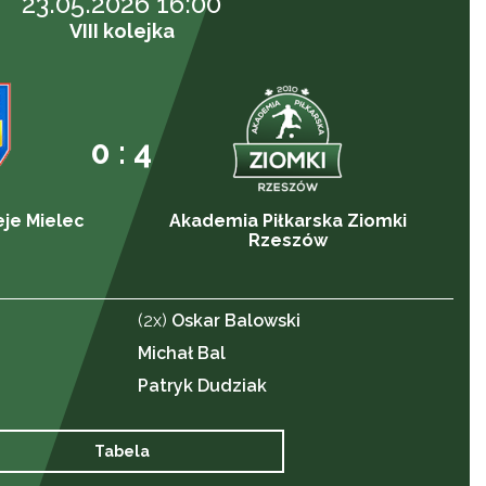
23.05.2026 16:00
VIII kolejka
0 : 4
eje Mielec
Akademia Piłkarska Ziomki
Rzeszów
(2x)
Oskar Balowski
Michał Bal
Patryk Dudziak
Tabela