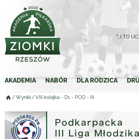
"...I TO
AKADEMIA
NABÓR
DLA RODZICA
DR
/
Wyniki
/
VIII kolejka - D1 - POD - III
Historia
Rodzic młodego spor
Składki
Regulamin
Ochrona Małoletnich