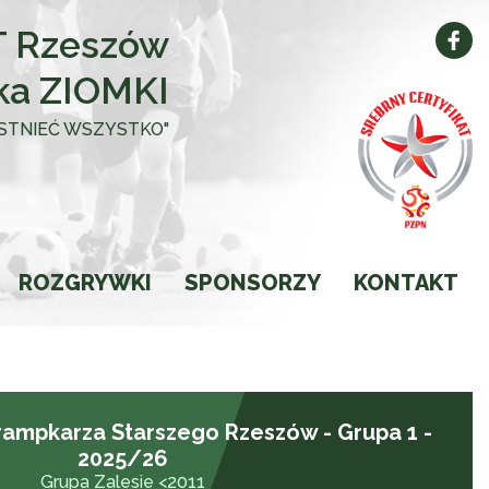
 Rzeszów
ka ZIOMKI
 ISTNIEĆ WSZYSTKO"
ROZGRYWKI
SPONSORZY
KONTAKT
Kalendarz
Wyniki
ampkarza Starszego Rzeszów - Grupa 1 -
Ligi
2025/26
Grupa Zalesie <2011