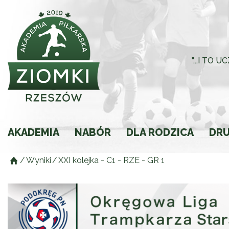
"...I TO
AKADEMIA
NABÓR
DLA RODZICA
DR
/
Wyniki
/
XXI kolejka - C1 - RZE - GR 1
Historia
Rodzic młodego spor
Składki
Regulamin
Ochrona Małoletnich