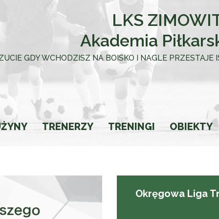
LKS ZIMOWIT
Akademia Piłkars
 UCZUCIE GDY WCHODZISZ NA BOISKO I NAGLE PRZESTAJE
UŻYNY
TRENERZY
TRENINGI
OBIEKTY
towca
Okręgowa Liga Tr