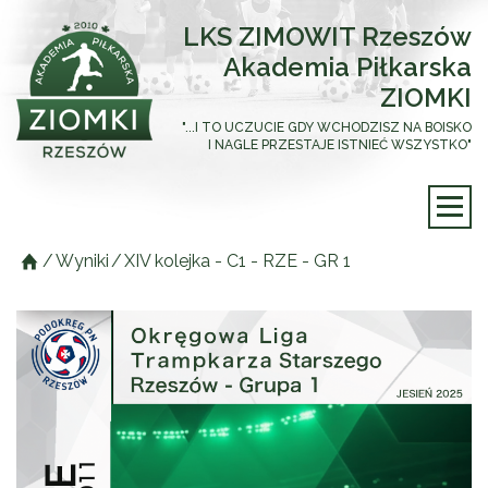
LKS ZIMOWIT Rzeszów
Akademia Piłkarska
ZIOMKI
"...I TO UCZUCIE GDY WCHODZISZ NA BOISKO
I NAGLE PRZESTAJE ISTNIEĆ WSZYSTKO"
/
Wyniki
/
XIV kolejka - C1 - RZE - GR 1