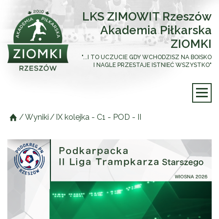
LKS ZIMOWIT Rzeszów
Akademia Piłkarska
ZIOMKI
"...I TO UCZUCIE GDY WCHODZISZ NA BOISKO
I NAGLE PRZESTAJE ISTNIEĆ WSZYSTKO"
/
Wyniki
/
IX kolejka - C1 - POD - II