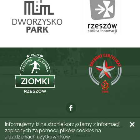
Informujemy, iż na stronie korzystamy z informacji
Wszelkie prawa zastrzeżone. Akademia Piłkarska Ziomki Rzeszów
zapisanych za pomocą plików cookies na
Realizacja:
TiO Interactive
urządzeniach użytkowników.