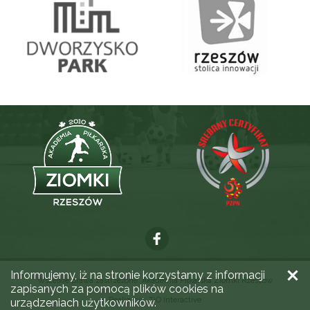
Informujemy, iż na stronie korzystamy z informacji
Wszelkie prawa zastrzeżone. Akademia Piłkarska Ziomki Rzeszów
zapisanych za pomocą plików cookies na
Realizacja:
TiO Interactive
urządzeniach użytkowników.