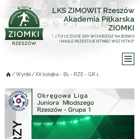
LKS ZIMOWIT Rzeszów
Akademia Piłkarska
ZIOMKI
"...I TO UCZUCIE GDY WCHODZISZ NA BOISKO
I NAGLE PRZESTAJE ISTNIEĆ WSZYSTKO"
/
Wyniki
/
XX kolejka - B1 - RZE - GR 1