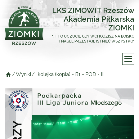
LKS ZIMOWIT Rzeszów
Akademia Piłkarska
ZIOMKI
"...I TO UCZUCIE GDY WCHODZISZ NA BOISKO
I NAGLE PRZESTAJE ISTNIEĆ WSZYSTKO"
/
Wyniki
/
I kolejka (kopia) - B1 - POD - III