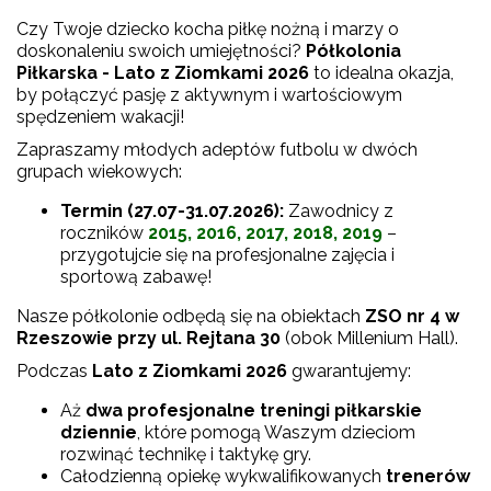
Czy Twoje dziecko kocha piłkę nożną i marzy o
doskonaleniu swoich umiejętności?
Półkolonia
Piłkarska - Lato z Ziomkami 2026
to idealna okazja,
by połączyć pasję z aktywnym i wartościowym
spędzeniem wakacji!
Zapraszamy młodych adeptów futbolu w dwóch
grupach wiekowych:
Termin (27.07-31.07.2026):
Zawodnicy z
roczników
2015, 2016, 2017, 2018, 2019
–
przygotujcie się na profesjonalne zajęcia i
sportową zabawę!
Nasze półkolonie odbędą się na obiektach
ZSO nr 4 w
Rzeszowie przy ul. Rejtana 30
(obok Millenium Hall).
Podczas
Lato z Ziomkami 2026
gwarantujemy:
Aż
dwa profesjonalne treningi piłkarskie
dziennie
, które pomogą Waszym dzieciom
rozwinąć technikę i taktykę gry.
Całodzienną opiekę wykwalifikowanych
trenerów