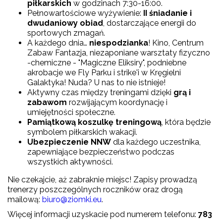
piłkarskich
w godzinach 7:30-16:00.
Pełnowartościowe wyżywienie:
II śniadanie i
dwudaniowy obiad
, dostarczające energii do
sportowych zmagań.
A każdego dnia…
niespodzianka
! Kino, Centrum
Zabaw Fantazja, niezaponiane warsztaty fizyczno
-chemiczne - "Magiczne Eliksiry", podniebne
akrobacje we Fly Parku i strike'i w Kręgielni
Galaktyka! Nuda? U nas to nie istnieje!
Aktywny czas między treningami dzięki
grą i
zabawom
rozwijającym koordynację i
umiejętności społeczne.
Pamiątkową koszulkę treningową
, która będzie
symbolem piłkarskich wakacji.
Ubezpieczenie NNW
dla każdego uczestnika,
zapewniające bezpieczeństwo podczas
wszystkich aktywności.
Nie czekajcie, aż zabraknie miejsc! Zapisy prowadzą
trenerzy poszczególnych roczników oraz drogą
mailową:
biuro@ziomki.eu
.
Więcej informacji uzyskacie pod numerem telefonu:
783