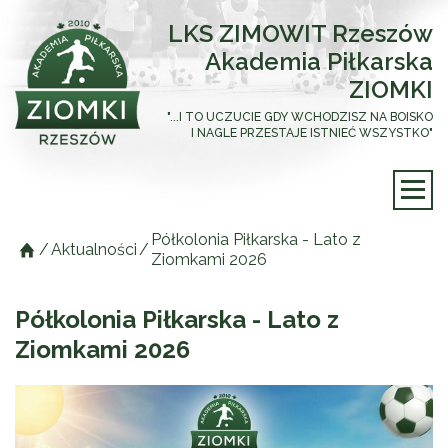
LKS ZIMOWIT Rzeszów
Akademia Piłkarska
ZIOMKI
"...I TO UCZUCIE GDY WCHODZISZ NA BOISKO
I NAGLE PRZESTAJE ISTNIEĆ WSZYSTKO"
Półkolonia Piłkarska - Lato z
/
Aktualności
/
Ziomkami 2026
Półkolonia Piłkarska - Lato z
Ziomkami 2026