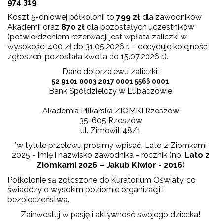
974 319
.
Koszt 5-dniowej półkolonii to
799 zł
dla zawodników
Akademii oraz
870 zł
dla pozostałych uczestników
(potwierdzeniem rezerwacji jest wpłata zaliczki w
wysokości 400 zł do 31.05.2026 r. – decyduje kolejność
zgłoszeń, pozostała kwota do 15.07.2026 r.).
Dane do przelewu zaliczki:
52 9101 0003 2017 0001 5566 0001
Bank Spółdzielczy w Lubaczowie
Akademia Piłkarska ZIOMKI Rzeszów
35-605 Rzeszów
ul. Zimowit 48/1
*w tytule przelewu prosimy wpisać: Lato z Ziomkami
2025 - Imię i nazwisko zawodnika - rocznik (np.
Lato z
Ziomkami 2026 – Jakub Kiwior - 2016
)
Półkolonie są zgłoszone do Kuratorium Oświaty, co
świadczy o wysokim poziomie organizacji i
bezpieczeństwa.
Zainwestuj w pasję i aktywność swojego dziecka!